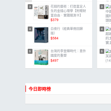
花錢的藝術：打造富足人
3
3
生的金錢心理學【附贈財
富自由．實踐隨測卡】
$379
白夜行（經典單冊回歸
4
4
版）
$584
台灣的李登輝時代：意外
5
5
國度的重塑
$497
今日即時榜