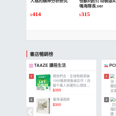
人格的精神分析研究
怪獸8號(5) 特裝版
鳴海隊長.ver
414
315
$
$
書店暢銷榜
TAAZE 讀冊生活
PC
隨他們去：全球熱銷突破
1
1
1000萬冊現象級巨作！改
變千萬人命運的心理技巧
【附放下執念明信片】
$355
臺灣漫遊錄
2
2
$300