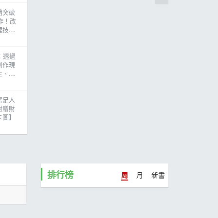
銷突破
作！改
理技巧
片圖】
：透過
創作現
生、如
富足人
附贈財
卡圖】
排行榜
周
月
新書