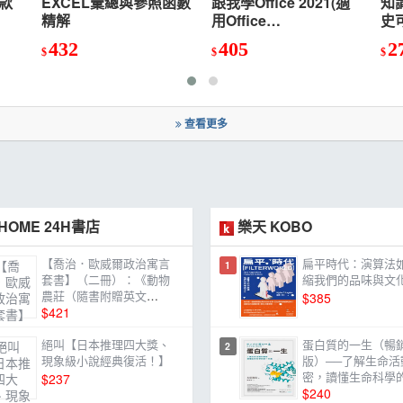
A款
EXCEL彙總與參照函數
跟我學Office 2021(適
知
精解
用Office
史
2021/2019/2016)
史
432
405
2
$
$
古
$
查看更多
HOME 24H書店
樂天 KOBO
【喬治．歐威爾政治寓言
扁平時代：演算法
1
套書】（二冊）：《動物
縮我們的品味與文
農莊（隨書附贈英文
$385
版）》＋《一九八四》
$421
絕叫【日本推理四大獎、
蛋白質的一生（暢
2
現象級小說經典復活！】
版）──了解生命活
密，讀懂生命科學
$237
本書
$240