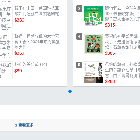
蘋果在中國：美國科技巨
隨他們去：全球熱
3
頭如何造就中國製造霸權
1000萬冊現象級巨
變千萬人命運的心
$336
【附放下執念明信
$315
軌道：超越想像的太空寫
藝術的40堂公開課
4
實主義，2024年布克獎獲
故事，走進藝術家
獎之作
場，看藝術如何誕
$359
何形塑人類生活
$385
葬送的芙莉蓮 (14)
花錢的藝術：打造
5
生的金錢心理學【
$80
富自由．實踐隨測
$288
查看更多