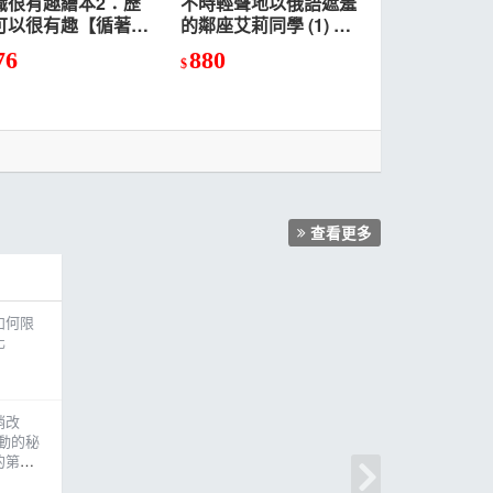
識很有趣繪本2：歷
不時輕聲地以俄語遮羞
可以很有趣【循著歷
的鄰座艾莉同學 (1) 特
的軌跡，大家一同考
裝版
76
880
去！】
$
查看更多
如何限
化
銷改
動的秘
的第一