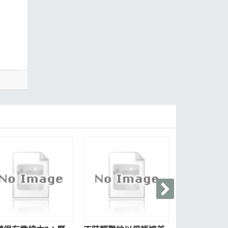
魯迅雜文精選
腔北調集【經
288
$