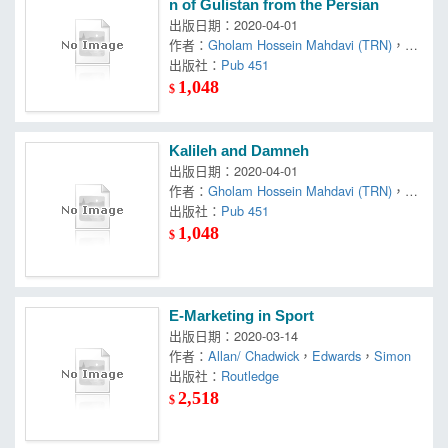
n of Gulistan from the Persian
出版日期：2020-04-01
作者：
Gholam Hossein Mahdavi (TRN)
，
Sa
adi/ Tootkaboni
出版社：
Pub 451
1,048
$
Kalileh and Damneh
出版日期：2020-04-01
作者：
Gholam Hossein Mahdavi (TRN)
，
To
otkaboni
出版社：
Pub 451
1,048
$
E-Marketing in Sport
出版日期：2020-03-14
作者：
Allan/ Chadwick
，
Edwards
，
Simon
出版社：
Routledge
2,518
$