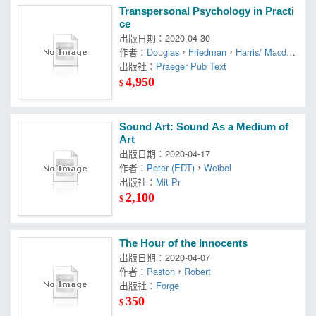
Transpersonal Psychology in Practi
ce
出版日期：2020-04-30
作者：
Douglas
，
Friedman
，
Harris/ Macdon
ald
出版社：
Praeger Pub Text
4,950
$
Sound Art: Sound As a Medium of
Art
出版日期：2020-04-17
作者：
Peter (EDT)
，
Weibel
出版社：
Mit Pr
2,100
$
The Hour of the Innocents
出版日期：2020-04-07
作者：
Paston
，
Robert
出版社：
Forge
350
$