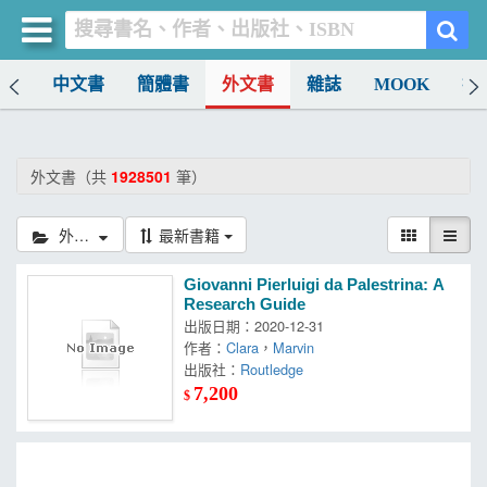
排行
中文書
簡體書
外文書
雜誌
MOOK
找
買書網
首頁
外文書（共
1928501
筆）
優惠活動
外文書
最新書籍
書店暢銷榜
Giovanni Pierluigi da Palestrina: A
暢銷排行
Research Guide
出版日期：2020-12-31
中文書
作者：
Clara
，
Marvin
出版社：
Routledge
簡體書
7,200
$
外文書
雜誌