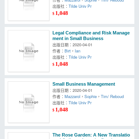
出版社：
Tilde Univ Pr
1,048
$
Legal Compliance and Risk Manage
ment in Small Business
出版日期：2020-04-01
作者：
Birt
，
Ian
出版社：
Tilde Univ Pr
1,048
$
Small Business Management
出版日期：2020-04-01
作者：
Mazzarol
，
Sophie
，
Tim/ Reboud
出版社：
Tilde Univ Pr
1,048
$
The Rose Garden: A New Translatio