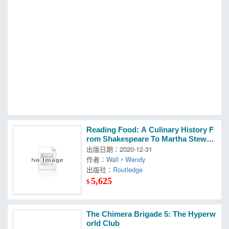
MOOK
找優惠
Reading Food: A Culinary History F
rom Shakespeare To Martha Stewar
t
出版日期：2020-12-31
作者：
Wall
，
Wendy
出版社：
Routledge
5,625
$
The Chimera Brigade 5: The Hyperw
orld Club