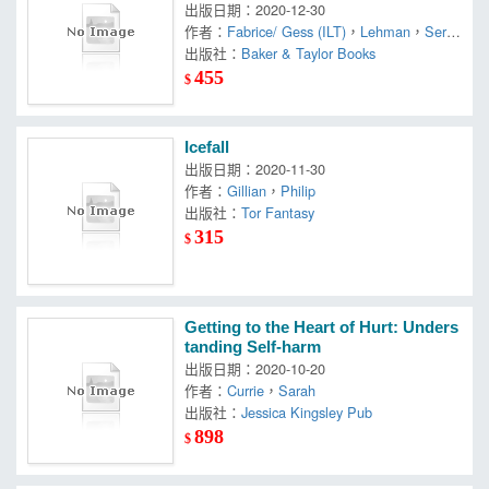
出版日期：2020-12-30
作者：
Fabrice/ Gess (ILT)
，
Lehman
，
Serg
e/ Colin
出版社：
Baker & Taylor Books
455
$
Icefall
出版日期：2020-11-30
作者：
Gillian
，
Philip
出版社：
Tor Fantasy
315
$
Getting to the Heart of Hurt: Unders
tanding Self-harm
出版日期：2020-10-20
作者：
Currie
，
Sarah
出版社：
Jessica Kingsley Pub
898
$