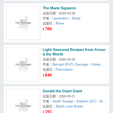
The Mane Squeeze
出版日期：2020-03-09
作者：
Laurenston
，
Shelly
出版社：
Brava
700
$
Light Seasonal Recipes from Aroun
d the World
出版日期：2020-03-03
作者：
Bernard (PHT)/ Sauvage
，
Cohen
，
G
eraldine (CON)
出版社：
Flammarion
，
Jean-Michel/ Radvaner
840
$
Gerald the Giant Giant
出版日期：2020-03-01
作者：
Geoff/ Savage
，
Stephen (ILT)
，
Stev
enson
出版社：
Beach Lane Books
595
$