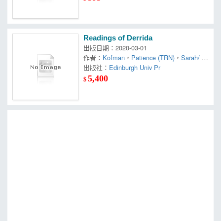
Readings of Derrida
出版日期：2020-03-01
作者：
Kofman
，
Patience (TRN)
，
Sarah/ M
oll
出版社：
Edinburgh Univ Pr
5,400
$