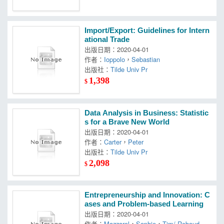
Import/Export: Guidelines for Intern
ational Trade
出版日期：2020-04-01
作者：
Ioppolo
，
Sebastian
出版社：
Tilde Univ Pr
1,398
$
Data Analysis in Business: Statistic
s for a Brave New World
出版日期：2020-04-01
作者：
Carter
，
Peter
出版社：
Tilde Univ Pr
2,098
$
Entrepreneurship and Innovation: C
ases and Problem-based Learning
出版日期：2020-04-01
作者：
Mazzarol
，
Sophie
，
Tim/ Reboud