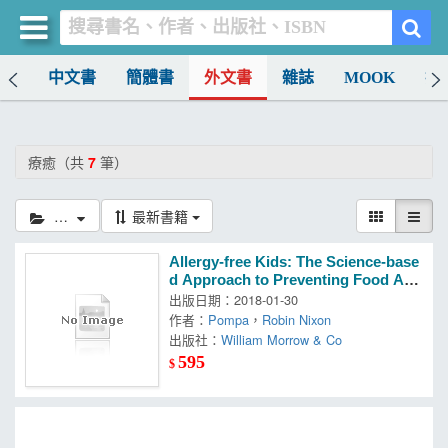
排行
中文書
簡體書
外文書
雜誌
MOOK
找
買書網
首頁
療癒（共
7
筆）
優惠活動
療癒
最新書籍
書店暢銷榜
Allergy-free Kids: The Science-base
暢銷排行
d Approach to Preventing Food Alle
rgies
出版日期：2018-01-30
中文書
作者：
Pompa
，
Robin Nixon
出版社：
William Morrow & Co
簡體書
595
$
外文書
雜誌