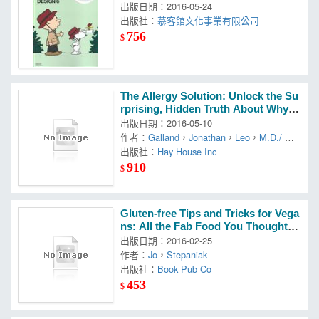
出版日期：2016-05-24
出版社：
慕客館文化事業有限公司
756
$
The Allergy Solution: Unlock the Su
rprising, Hidden Truth About Why Y
ou Are Sick and How to Get Well
出版日期：2016-05-10
作者：
Galland
，
Jonathan
，
Leo
，
M.D./ Gal
land
出版社：
Hay House Inc
910
$
Gluten-free Tips and Tricks for Vega
ns: All the Fab Food You Thought Y
ou Couldn’t Eat
出版日期：2016-02-25
作者：
Jo
，
Stepaniak
出版社：
Book Pub Co
453
$