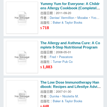
Yummy Yum for Everyone: A Childr
ens Allergy Cookbook (Completely
Dairy-free, Egg-free, Wheat-free, Gl
出版日期：2011-09-20
uten-free, Soy-free, Peanut
作者：
Denise/ Vermillion
，
Mccabe
，
Yvonn
e (ILT)
出版社：
Baker & Taylor Books
718
$
The Allergy and Asthma Cure: A Co
mplete 8-Step Nutritional Program
出版日期：2008-05-01
作者：
Fred
，
Pescatore
出版社：
Turner Pub Co
1,083
$
The Low Dose Immunotherapy Han
dbook: Recipes and Lifestlye Advic
e for Patients on Lda and Epd Treat
出版日期：2007-01-30
ment
作者：
Dumke
，
Nicolette M.
出版社：
Baker & Taylor Books
448
$