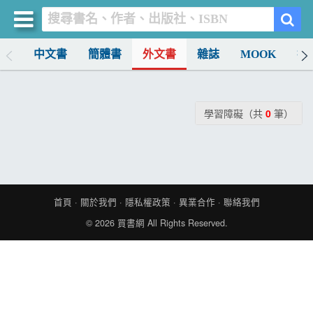
排行
中文書
簡體書
外文書
雜誌
MOOK
找
買書網
首頁
學習障礙（共
0
筆）
優惠活動
書店暢銷榜
暢銷排行
首頁
·
關於我們
·
隱私權政策
·
異業合作
·
聯絡我們
中文書
© 2026
買書網
All Rights Reserved.
簡體書
外文書
雜誌