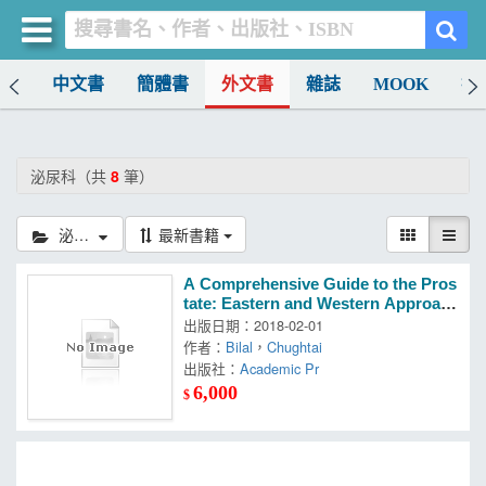
排行
中文書
簡體書
外文書
雜誌
MOOK
找
買書網
首頁
泌尿科（共
8
筆）
優惠活動
泌尿科
最新書籍
書店暢銷榜
A Comprehensive Guide to the Pros
暢銷排行
tate: Eastern and Western Approac
hes for Management of Bph
出版日期：2018-02-01
中文書
作者：
Bilal
，
Chughtai
出版社：
Academic Pr
簡體書
6,000
$
外文書
雜誌