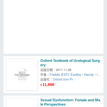
MOOK
找優惠
Oxford Textbook of Urological Surg
ery
出版日期：2017-11-28
作者：
Freddie (EDT)/ Eardley
，
Hamdy
，
Ia
n (EDT)
出版社：
Oxford Univ Pr
11,800
$
Sexual Dysfunction: Female and Ma
le Perspectives