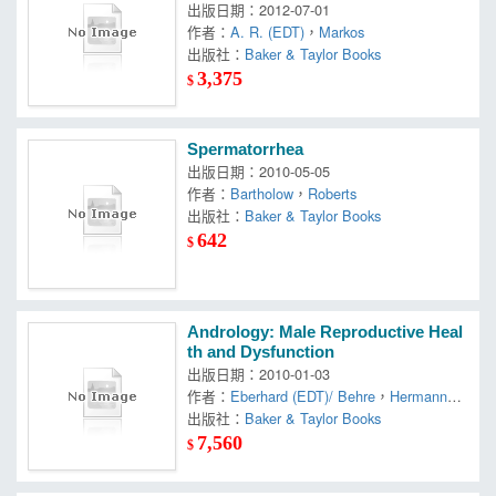
出版日期：2012-07-01
作者：
A. R. (EDT)
，
Markos
出版社：
Baker & Taylor Books
3,375
$
Spermatorrhea
出版日期：2010-05-05
作者：
Bartholow
，
Roberts
出版社：
Baker & Taylor Books
642
$
Andrology: Male Reproductive Heal
th and Dysfunction
出版日期：2010-01-03
作者：
Eberhard (EDT)/ Behre
，
Hermann
M. (EDT)/ Nieschlag
出版社：
Baker & Taylor Books
，
Nieschlag
，
Susan (E
DT)
7,560
$