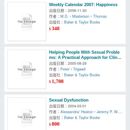
Weekly Calendar 2007: Happiness
出版日期：2006-11-30
作者：
M.D.
，
Masterson
，
Thomas
出版社：
Baker & Taylor Books
348
$
Helping People With Sexual Proble
ms: A Practical Approach for Clinici
ans
出版日期：2005-08-29
作者：
Peter
，
Trigwell
出版社：
Baker & Taylor Books
1,708
$
Sexual Dysfunction
出版日期：2004-03-01
作者：
Alessandra/ Heaton
，
Jeremy P. W.
，
Plaut
出版社：
，
S. Michael/ Graziottin
Baker & Taylor Books
800
$