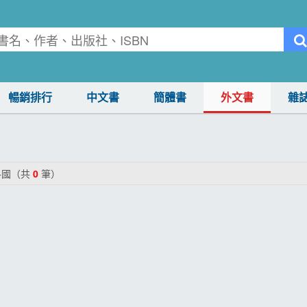
暢銷排行
中文書
簡體書
外文書
雜
各國（共
0
筆）