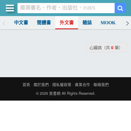
排行
中文書
簡體書
外文書
雜誌
MOOK
找
買書網
首頁
心臟病（共
0
筆）
優惠活動
書店暢銷榜
暢銷排行
首頁
·
關於我們
·
隱私權政策
·
異業合作
·
聯絡我們
中文書
© 2026
買書網
All Rights Reserved.
簡體書
外文書
雜誌