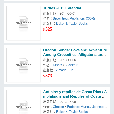
Turtles 2015 Calendar
出版日期：2014-06-01
作者：
Browntrout Publishers (COR)
出版社：
Baker & Taylor Books
525
$
Dragon Songs: Love and Adventure
Among Crocodiles, Alligators, and
Other Dinosaur Relations
出版日期：2013-11-06
作者：
Dinets
，
Vladimir
出版社：
Arcade Pub
873
$
Anfibios y reptiles de Costa Rica / A
mphibians and Reptiles of Costa Ri
ca: Guia de bolsillo en Ingles y Espa
出版日期：2013-07-09
nol / A Pocket Guide
作者：
Chacon
，
Federico Munoz/ Johnston
，
出版社：
Richard Dennis
Baker & Taylor Books