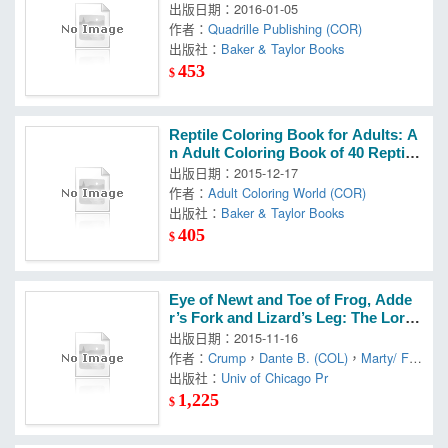
出版日期：2016-01-05
作者：
Quadrille Publishing (COR)
出版社：
Baker & Taylor Books
453
$
Reptile Coloring Book for Adults: A
n Adult Coloring Book of 40 Reptile
s Including Snakes, Lizards, Turtles
出版日期：2015-12-17
and More in a Variety
作者：
Adult Coloring World (COR)
出版社：
Baker & Taylor Books
405
$
Eye of Newt and Toe of Frog, Adde
r’s Fork and Lizard’s Leg: The Lore
and Mythology of Amphibians and
出版日期：2015-11-16
Reptiles
作者：
Crump
，
Dante B. (COL)
，
Marty/ Fe
nolio
出版社：
Univ of Chicago Pr
1,225
$