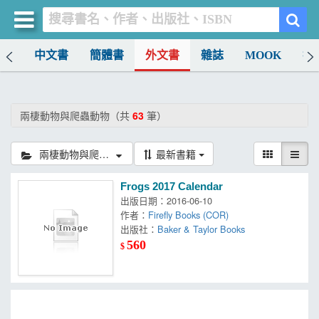
排行
中文書
簡體書
外文書
雜誌
MOOK
找
買書網
首頁
兩棲動物與爬蟲動物（共
63
筆）
優惠活動
兩棲動物與爬蟲動物
最新書籍
書店暢銷榜
Frogs 2017 Calendar
暢銷排行
出版日期：2016-06-10
作者：
Firefly Books (COR)
中文書
出版社：
Baker & Taylor Books
560
$
簡體書
外文書
雜誌