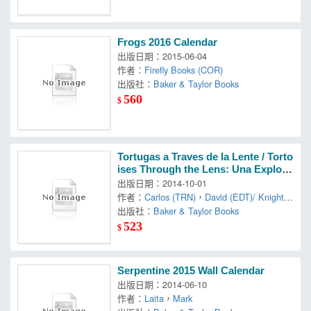
Frogs 2016 Calendar
出版日期：2015-06-04
作者：
Firefly Books (COR)
出版社：
Baker & Taylor Books
560
$
Tortugas a Traves de la Lente / Torto
ises Through the Lens: Una Explora
cion Visual De Un Icono Del Desiert
出版日期：2014-10-01
o De Majave
作者：
Carlos (TRN)
，
David (EDT)/ Knighte
n
出版社：
，
Lamfrom
Baker & Taylor Books
，
Rana (EDT)/ Nagel
523
$
Serpentine 2015 Wall Calendar
出版日期：2014-06-10
作者：
Laita
，
Mark