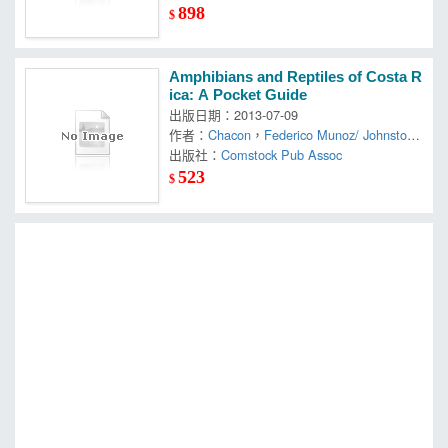
898
$
Amphibians and Reptiles of Costa R
ica: A Pocket Guide
出版日期：2013-07-09
作者：
Chacon
，
Federico Munoz/ Johnston
，
出版社：
Richard Dennis
Comstock Pub Assoc
523
$