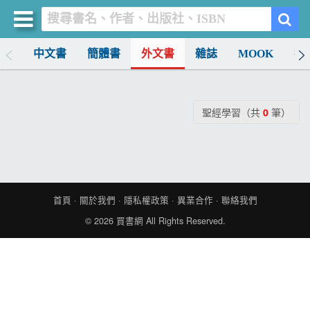
排行
中文書
簡體書
外文書
雜誌
MOOK
找
買書網
首頁
聖經學習（共
0
筆）
優惠活動
書店暢銷榜
暢銷排行
首頁
·
關於我們
·
隱私權政策
·
異業合作
·
聯絡我們
中文書
© 2026
買書網
All Rights Reserved.
簡體書
外文書
雜誌