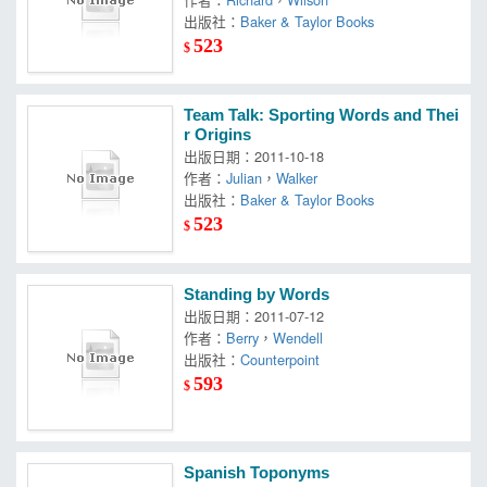
出版社：
Baker & Taylor Books
523
$
Team Talk: Sporting Words and Thei
r Origins
出版日期：2011-10-18
作者：
Julian
，
Walker
出版社：
Baker & Taylor Books
523
$
Standing by Words
出版日期：2011-07-12
作者：
Berry
，
Wendell
出版社：
Counterpoint
593
$
Spanish Toponyms