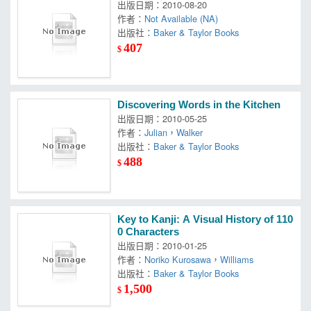
出版日期：2010-08-20
作者：
Not Available (NA)
出版社：
Baker & Taylor Books
407
$
Discovering Words in the Kitchen
出版日期：2010-05-25
作者：
Julian
，
Walker
出版社：
Baker & Taylor Books
488
$
Key to Kanji: A Visual History of 110
0 Characters
出版日期：2010-01-25
作者：
Noriko Kurosawa
，
Williams
出版社：
Baker & Taylor Books
1,500
$