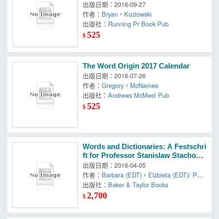
m
出版日期：2016-09-27
作者：
Bryan
，
Kozlowski
出版社：
Running Pr Book Pub
525
$
The Word Origin 2017 Calendar
出版日期：2016-07-26
作者：
Gregory
，
McNamee
出版社：
Andrews McMeel Pub
525
$
Words and Dictionaries: A Festschri
ft for Professor Stanislaw Stachows
ki on the Occasion of His 85th Birth
出版日期：2016-04-05
day
作者：
Barbara (EDT)
，
Elzbieta (EDT)/ Pod
olak
出版社：
，
Manczak-wohlfeld
Baker & Taylor Books
2,700
$