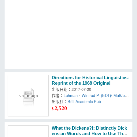
MOOK
找優惠
Directions for Historical Linguistics:
Reprint of the 1968 Original
出版日期：2017-07-20
作者：
Lehman
，
Winfred P. (EDT)/ Malkiel
，
出版社：
Yakov (EDT)
Brill Academic Pub
2,520
$
What the Dickens?!: Distinctly Dick
ensian Words and How to Use The