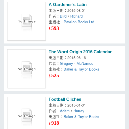
A Gardener’s Latin
出版日期：2015-08-01
作者：
Bird
，
Richard
出版社：
Pavilion Books Ltd
593
$
The Word Origin 2016 Calendar
出版日期：2015-06-16
作者：
Gregory
，
McNamee
出版社：
Baker & Taylor Books
525
$
Football Cliches
出版日期：2015-01-01
作者：
Adam
，
Hurrey
出版社：
Baker & Taylor Books
918
$