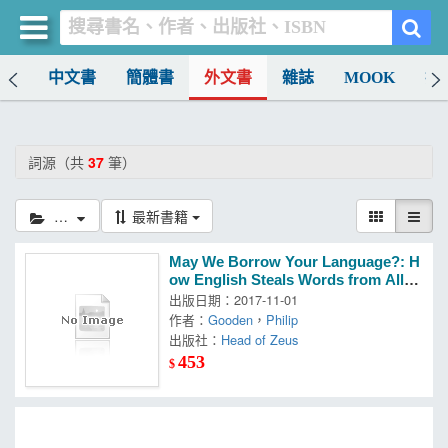
排行
中文書
簡體書
外文書
雜誌
MOOK
找
買書網
首頁
詞源（共
37
筆）
優惠活動
詞源
最新書籍
書店暢銷榜
May We Borrow Your Language?: H
暢銷排行
ow English Steals Words from All o
ver the World
出版日期：2017-11-01
中文書
作者：
Gooden
，
Philip
出版社：
Head of Zeus
簡體書
453
$
外文書
雜誌