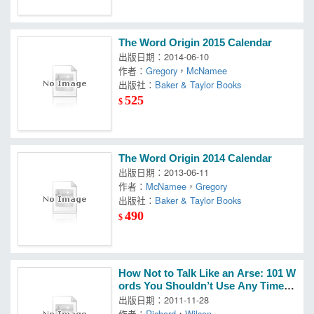
The Word Origin 2015 Calendar
出版日期：2014-06-10
作者：
Gregory
，
McNamee
出版社：
Baker & Taylor Books
525
$
The Word Origin 2014 Calendar
出版日期：2013-06-11
作者：
McNamee
，
Gregory
出版社：
Baker & Taylor Books
490
$
How Not to Talk Like an Arse: 101 W
ords You Shouldn’t Use Any Time S
oon
出版日期：2011-11-28
作者：
Richard
，
Wilson