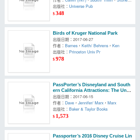
l
出版社：
Universe Pub
348
$
Birds of Kruger National Park
出版日期：2017-06-27
作者：
Barnes
，
Keith/ Behrens
，
Ken
出版社：
Princeton Univ Pr
978
$
PassPorter’s Disneyland and South
ern California Attractions: The Uniq
ue Travel Guide, Planner, Organizer,
出版日期：2017-06-15
Journal, and Keepsake!
作者：
Dave
，
Jennifer/ Marx
，
Marx
出版社：
Baker & Taylor Books
1,573
$
Passporter’s 2016 Disney Cruise Lin