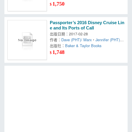
1,750
$
Passporter’s 2016 Disney Cruise Lin
e and Its Ports of Call
出版日期：2017-02-28
作者：
Dave (PHT)/ Marx
，
Jennifer (PHT)
，
Marx
出版社：
Baker & Taylor Books
1,748
$