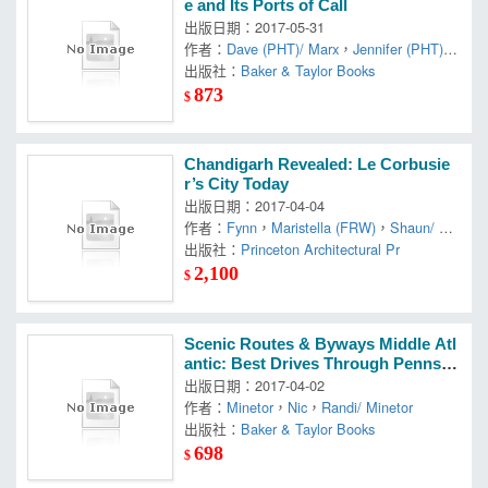
e and Its Ports of Call
出版日期：2017-05-31
作者：
Dave (PHT)/ Marx
，
Jennifer (PHT)
，
Marx
出版社：
Baker & Taylor Books
873
$
Chandigarh Revealed: Le Corbusie
r’s City Today
出版日期：2017-04-04
作者：
Fynn
，
Maristella (FRW)
，
Shaun/ Ca
sciato
出版社：
Princeton Architectural Pr
2,100
$
Scenic Routes & Byways Middle Atl
antic: Best Drives Through Pennsyl
vania, Delaware and Maryland
出版日期：2017-04-02
作者：
Minetor
，
Nic
，
Randi/ Minetor
出版社：
Baker & Taylor Books
698
$