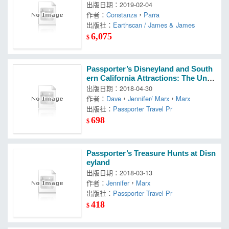
in Europe and the Americas
出版日期：2019-02-04
作者：
Constanza
，
Parra
出版社：
Earthscan / James & James
6,075
$
Passporter’s Disneyland and South
ern California Attractions: The Uniq
ue Travel Guide, Planner, Organizer,
出版日期：2018-04-30
Journal, and Keepsake!
作者：
Dave
，
Jennifer/ Marx
，
Marx
出版社：
Passporter Travel Pr
698
$
Passporter’s Treasure Hunts at Disn
eyland
出版日期：2018-03-13
作者：
Jennifer
，
Marx
出版社：
Passporter Travel Pr
418
$