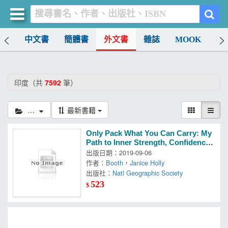
排行
中文書
簡體書
外文書
雜誌
MOOK
找
買書網
首頁
印度（共
7592
筆）
優惠活動
印度
最新書籍
書店暢銷榜
Only Pack What You Can Carry: My
暢銷排行
Path to Inner Strength, Confidence,
and True Self-knowledge
出版日期：2019-09-06
中文書
作者：
Booth
，
Janice Holly
出版社：
Natl Geographic Society
簡體書
523
$
外文書
雜誌