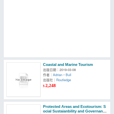
MOOK
找優惠
Coastal and Marine Tourism
出版日期：2019-03-08
作者：
Adrian
，
Bull
出版社：
Routledge
2,248
$
Protected Areas and Ecotourism: S
ocial Sustaianbility and Governance