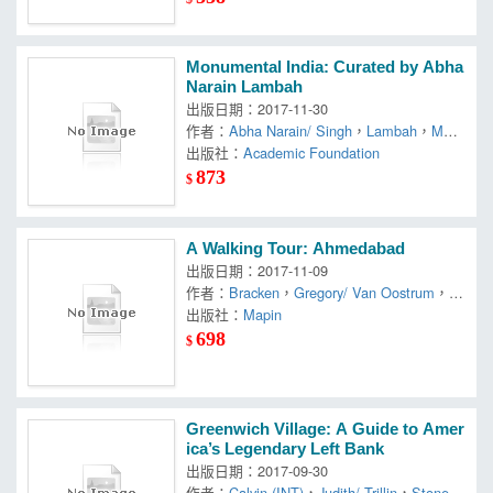
Monumental India: Curated by Abha
Narain Lambah
出版日期：2017-11-30
作者：
Abha Narain/ Singh
，
Lambah
，
Malvi
ka (CRT)
出版社：
Academic Foundation
873
$
A Walking Tour: Ahmedabad
出版日期：2017-11-09
作者：
Bracken
，
Gregory/ Van Oostrum
，
M
athijs
出版社：
Mapin
698
$
Greenwich Village: A Guide to Amer
ica’s Legendary Left Bank
出版日期：2017-09-30
作者：
Calvin (INT)
，
Judith/ Trillin
，
Stonehil