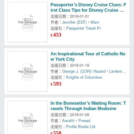
Passporter’s Disney Cruise Clues: F
irst Class Tips for Disney Cruise Lin
e Trips
出版日期：2018-01-31
作者：
Jennifer (EDT)
，
Marx
出版社：
Passporter Travel Pr
453
$
An Inspirational Tour of Catholic Ne
w York City
出版日期：2018-01-19
作者：
George J. (COR)/ Hazard
，
Lankevich
，
出版社：
Sharon
Knights of Columbus
593
$
In the Bonesetter’s Waiting Room: T
ravels Through Indian Medicine
出版日期：2018-01-09
作者：
Aarathi
，
Prasad
出版社：
Profile Books Ltd
558
$