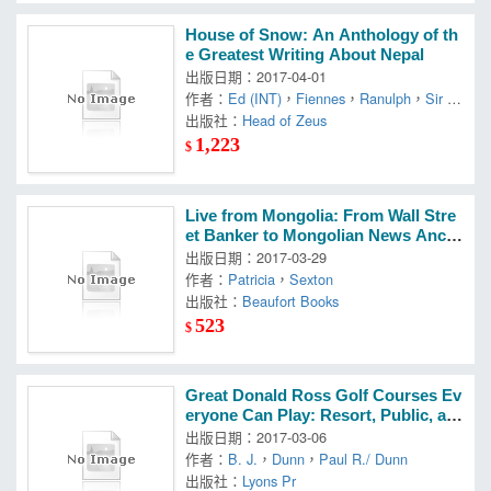
House of Snow: An Anthology of th
e Greatest Writing About Nepal
出版日期：2017-04-01
作者：
Ed (INT)
，
Fiennes
，
Ranulph
，
Sir (F
RW)/ Douglas
出版社：
Head of Zeus
1,223
$
Live from Mongolia: From Wall Stre
et Banker to Mongolian News Anch
or
出版日期：2017-03-29
作者：
Patricia
，
Sexton
出版社：
Beaufort Books
523
$
Great Donald Ross Golf Courses Ev
eryone Can Play: Resort, Public, an
d Semi-Private
出版日期：2017-03-06
作者：
B. J.
，
Dunn
，
Paul R./ Dunn
出版社：
Lyons Pr