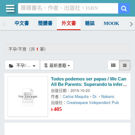
排行
中文書
簡體書
外文書
雜誌
MOOK
找
買書網
首頁
不孕/不育（共
1
筆）
優惠活動
不孕/不育
最新書籍
書店暢銷榜
Todos podemos ser papas / We Can
暢銷排行
All Be Parents: Superando la infertil
idad / Overcoming Infertility
出版日期：2015-10-23
中文書
作者：
Carlos Maquita
，
Dr.
，
Nakano
出版社：
Createspace Independent Pub
簡體書
405
$
外文書
雜誌