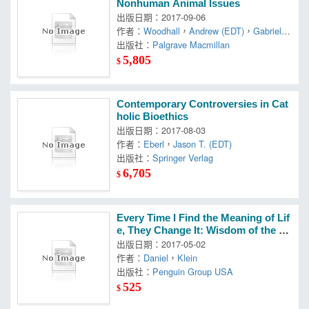
Nonhuman Animal Issues
出版日期：2017-09-06
作者：
Woodhall
，
Andrew (EDT)
，
Gabriel G
armendia (EDT)
出版社：
Palgrave Macmillan
5,805
$
Contemporary Controversies in Cat
holic Bioethics
出版日期：2017-08-03
作者：
Eberl
，
Jason T. (EDT)
出版社：
Springer Verlag
6,705
$
Every Time I Find the Meaning of Lif
e, They Change It: Wisdom of the Gr
eat Philosophers on How to Live
出版日期：2017-05-02
作者：
Daniel
，
Klein
出版社：
Penguin Group USA
525
$