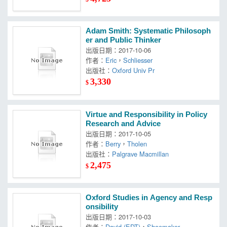
Adam Smith: Systematic Philosoph
er and Public Thinker
出版日期：2017-10-06
作者：
Eric
，
Schliesser
出版社：
Oxford Univ Pr
3,330
$
Virtue and Responsibility in Policy
Research and Advice
出版日期：2017-10-05
作者：
Berry
，
Tholen
出版社：
Palgrave Macmillan
2,475
$
Oxford Studies in Agency and Resp
onsibility
出版日期：2017-10-03
作者：
David (EDT)
，
Shoemaker