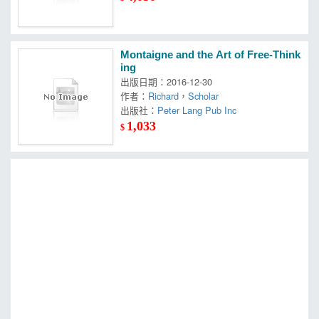
Montaigne and the Art of Free-Think
ing
出版日期：2016-12-30
作者：
Richard
，
Scholar
出版社：
Peter Lang Pub Inc
1,033
$