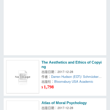
MOOK
找優惠
The Aesthetics and Ethics of Copyi
ng
出版日期：2017-12-28
作者：
Darren Hudson (EDT)/ Schmücker
，
Hick
出版社：
，
Reinold (EDT)
Bloomsbury USA Academic
1,798
$
Atlas of Moral Psychology
出版日期：2017-12-28