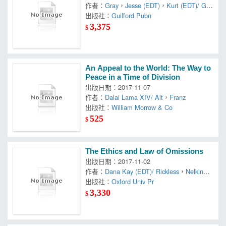
作者：
Gray
，
Jesse (EDT)
，
Kurt (EDT)/ Gra
ham
出版社：
Guilford Pubn
3,375
$
An Appeal to the World: The Way to
Peace in a Time of Division
出版日期：2017-11-07
作者：
Dalai Lama XIV/ Alt
，
Franz
出版社：
William Morrow & Co
525
$
The Ethics and Law of Omissions
出版日期：2017-11-02
作者：
Dana Kay (EDT)/ Rickless
，
Nelkin
，
Samuel C. (EDT)
出版社：
Oxford Univ Pr
3,330
$