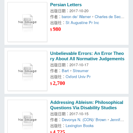
Persian Letters
出版日期：2017-10-20
作者：
baron de/ Warner
，
Charles de Secon
dat
出版社：
，
Montesquieu
St Augustine Pr Inc
，
Stephane (TRN)
，
Stua
rt D. (TRN)/ Douard
980
$
Unbelievable Errors: An Error Theo
ry About All Normative Judgements
出版日期：2017-10-17
作者：
Bart
，
Streumer
出版社：
Oxford Univ Pr
2,700
$
Addressing Ableism: Philosophical
Questions Via Disability Studies
出版日期：2017-10-15
作者：
Devonya N. (CON)/ Brown
，
Jennifer/
Havis
出版社：
，
Joel Michael (FRW)
Lexington Books
，
Lydia X. Z. (C
ON)/ Reynolds
，
Scuro
4,725
$