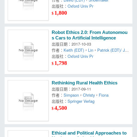
出版社：
Oxford Univ Pr
1,800
$
Robot Ethics 2.0: From Autonomou
s Cars to Artificial Intelligence
出版日期：2017-10-03
作者：
Keith (EDT)
，
Lin
，
Patrick (EDT)/ Jen
kins
出版社：
，
Ryan (EDT)/ Abney
Oxford Univ Pr
1,798
$
Rethinking Rural Health Ethics
出版日期：2017-09-11
作者：
Simpson
，
Christy
，
Fiona
出版社：
Springer Verlag
4,500
$
Ethical and Political Approaches to