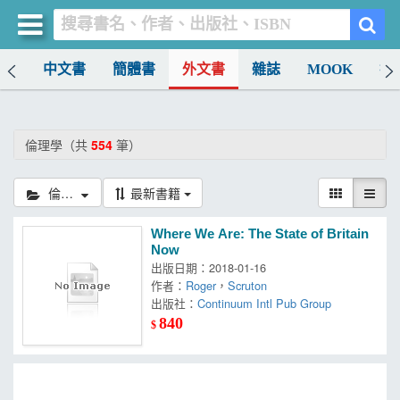
排行
中文書
簡體書
外文書
雜誌
MOOK
找
買書網
首頁
倫理學（共
554
筆）
優惠活動
倫理學
最新書籍
書店暢銷榜
Where We Are: The State of Britain
暢銷排行
Now
出版日期：2018-01-16
中文書
作者：
Roger
，
Scruton
出版社：
Continuum Intl Pub Group
簡體書
840
$
外文書
雜誌