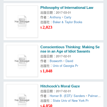
Philosophy of International Law
出版日期：2017-03-01
作者：
Anthony
，
Carty
出版社：
Baker & Taylor Books
2,023
$
Conscientious Thinking: Making Se
nse in an Age of Idiot Savants
出版日期：2017-02-01
作者：
Bosworth
，
David
出版社：
Univ of Georgia Pr
1,048
$
Hitchcock’s Moral Gaze
出版日期：2017-02-01
作者：
Homer B. (EDT)/ Sanders
，
Palmer
，
R. Barton (EDT)/ Pettey
出版社：
State Univ of New York Pr
，
Steven M. (EDT)
4,050
$