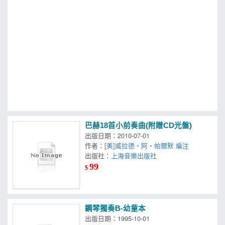
MOOK
找優惠
巴赫18首小前奏曲(附贈CD光盤)
出版日期：2010-07-01
作者：
[美]威拉德‧阿‧帕爾默 編注
出版社：
上海音樂出版社
99
$
鋼琴獨奏B-幼童本
出版日期：1995-10-01