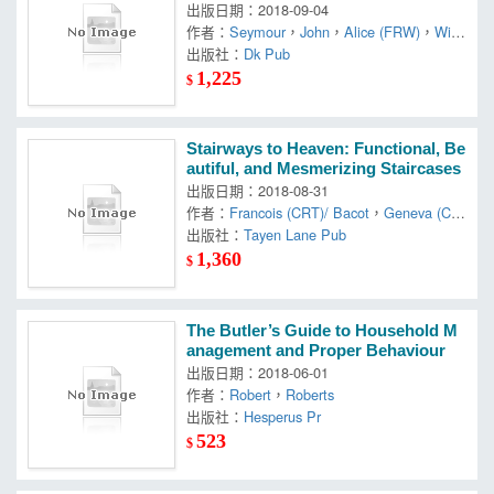
出版日期：2018-09-04
作者：
Seymour
，
John
，
Alice (FRW)
，
Will
(CON)
出版社：
Dk Pub
1,225
$
Stairways to Heaven: Functional, Be
autiful, and Mesmerizing Staircases
出版日期：2018-08-31
作者：
Francois (CRT)/ Bacot
，
Geneva (CR
T)
出版社：
，
Picard
Tayen Lane Pub
1,360
$
The Butler’s Guide to Household M
anagement and Proper Behaviour
出版日期：2018-06-01
作者：
Robert
，
Roberts
出版社：
Hesperus Pr
523
$