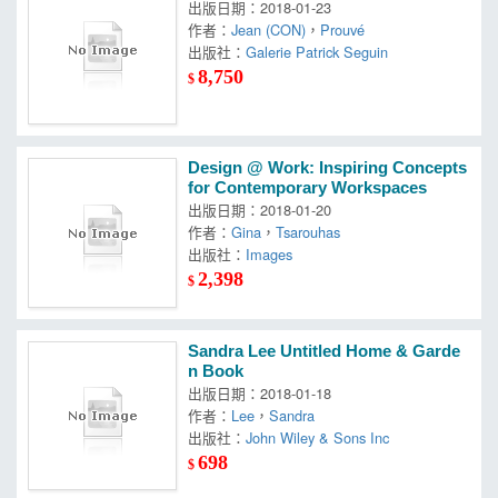
出版日期：2018-01-23
作者：
Jean (CON)
，
Prouvé
出版社：
Galerie Patrick Seguin
8,750
$
Design @ Work: Inspiring Concepts
for Contemporary Workspaces
出版日期：2018-01-20
作者：
Gina
，
Tsarouhas
出版社：
Images
2,398
$
Sandra Lee Untitled Home & Garde
n Book
出版日期：2018-01-18
作者：
Lee
，
Sandra
出版社：
John Wiley & Sons Inc
698
$