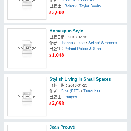
出版社：
Baker & Taylor Books
3,600
$
Homespun Style
出版日期：2018-02-13
作者：
Joanna
，
Lake
，
Selina/ Simmons
出版社：
Ryland Peters & Small
1,048
$
Stylish Living in Small Spaces
出版日期：2018-01-25
作者：
Gina (EDT)
，
Tsarouhas
出版社：
Images
2,098
$
Jean Prouvé