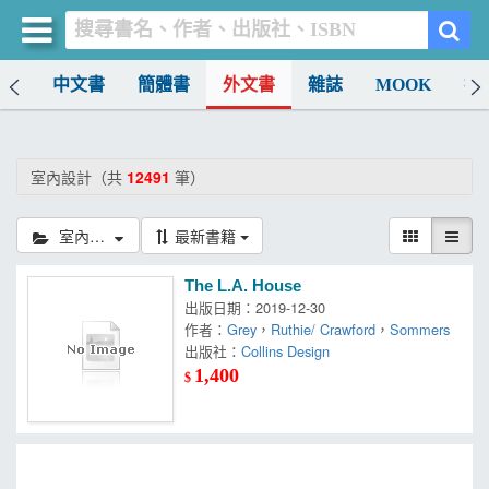
排行
中文書
簡體書
外文書
雜誌
MOOK
找
買書網
首頁
室內設計（共
12491
筆）
優惠活動
室內設計
最新書籍
書店暢銷榜
The L.A. House
暢銷排行
出版日期：2019-12-30
作者：
Grey
，
Ruthie/ Crawford
，
Sommers
中文書
出版社：
Collins Design
1,400
$
簡體書
外文書
雜誌