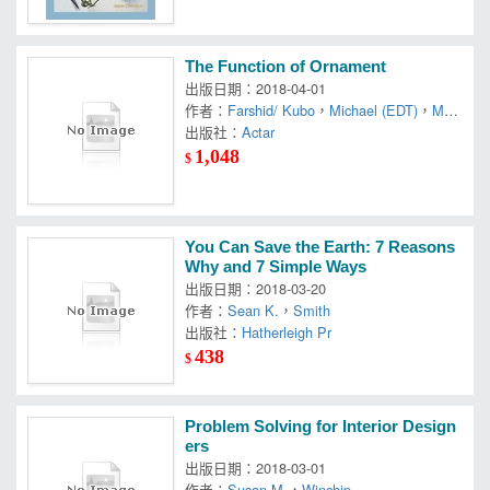
The Function of Ornament
出版日期：2018-04-01
作者：
Farshid/ Kubo
，
Michael (EDT)
，
Mou
ssavi
出版社：
Actar
1,048
$
You Can Save the Earth: 7 Reasons
Why and 7 Simple Ways
出版日期：2018-03-20
作者：
Sean K.
，
Smith
出版社：
Hatherleigh Pr
438
$
Problem Solving for Interior Design
ers
出版日期：2018-03-01
作者：
Susan M.
，
Winchip