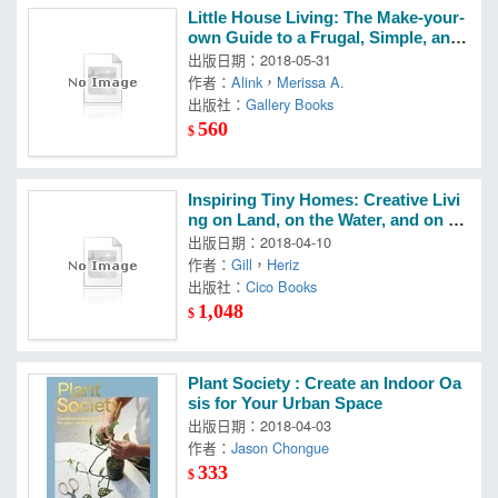
Little House Living: The Make-your-
own Guide to a Frugal, Simple, and
Self-sufficient Life
出版日期：2018-05-31
作者：
Alink
，
Merissa A.
出版社：
Gallery Books
560
$
Inspiring Tiny Homes: Creative Livi
ng on Land, on the Water, and on W
heels
出版日期：2018-04-10
作者：
Gill
，
Heriz
出版社：
Cico Books
1,048
$
Plant Society : Create an Indoor Oa
sis for Your Urban Space
出版日期：2018-04-03
作者：
Jason Chongue
333
$