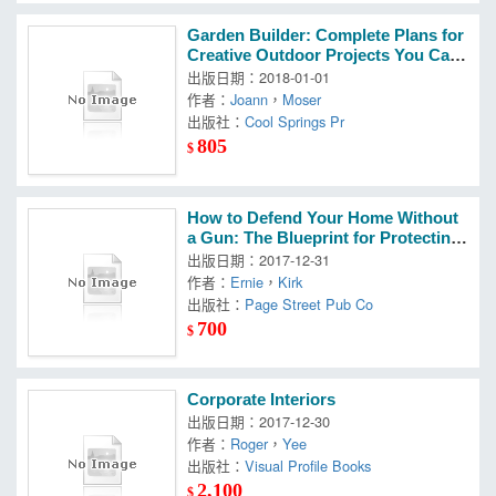
Garden Builder: Complete Plans for
Creative Outdoor Projects You Can
Build
出版日期：2018-01-01
作者：
Joann
，
Moser
出版社：
Cool Springs Pr
805
$
How to Defend Your Home Without
a Gun: The Blueprint for Protecting
Your Family and Securing Your Ho
出版日期：2017-12-31
me Against Intruders
作者：
Ernie
，
Kirk
出版社：
Page Street Pub Co
700
$
Corporate Interiors
出版日期：2017-12-30
作者：
Roger
，
Yee
出版社：
Visual Profile Books
2,100
$