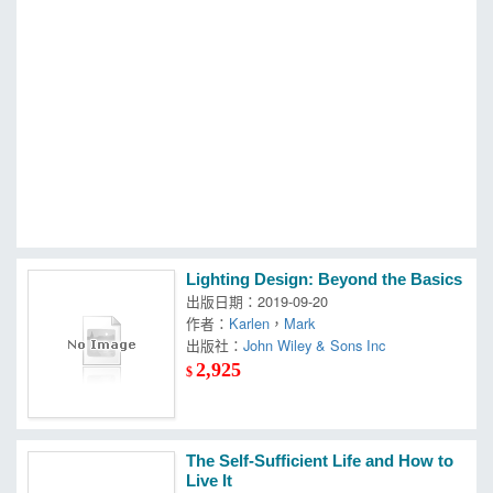
MOOK
找優惠
Lighting Design: Beyond the Basics
出版日期：2019-09-20
作者：
Karlen
，
Mark
出版社：
John Wiley & Sons Inc
2,925
$
The Self-Sufficient Life and How to
Live It