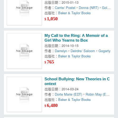
ding the Cycle of Fear
出版日期：2015-01-13
作者：
Carrie/ Postel
，
Donna (NRT)
，
Gold
man
出版社：
Baker & Taylor Books
1,050
$
My Call to the Ring: A Memoir of a
Girl Who Yearns to Box
出版日期：2014-10-15
作者：
Darrelyn
，
Deirdre/ Saloom
，
Gogarty
出版社：
Baker & Taylor Books
765
$
School Bullying: New Theories in C
ontext
出版日期：2014-03-24
作者：
Dorte Marie (EDT)
，
Robin May (ED
T)/ Sondergaard
出版社：
Baker & Taylor Books
，
Schott
6,480
$