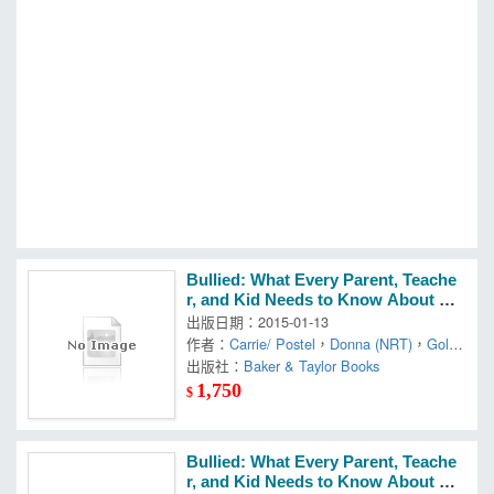
MOOK
找優惠
Bullied: What Every Parent, Teache
r, and Kid Needs to Know About En
ding the Cycle of Fear
出版日期：2015-01-13
作者：
Carrie/ Postel
，
Donna (NRT)
，
Gold
man
出版社：
Baker & Taylor Books
1,750
$
Bullied: What Every Parent, Teache
r, and Kid Needs to Know About En