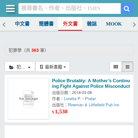
排行
中文書
簡體書
外文書
雜誌
MOOK
找
買書網
首頁
犯罪學（共
363
筆）
優惠活動
犯罪學
最新書籍
書店暢銷榜
Police Brutality: A Mother’s Continu
暢銷排行
ing Fight Against Police Misconduct
出版日期：2018-03-08
中文書
作者：
Loretta P.
，
Prater
出版社：
Rowman & Littlefield Pub Inc
簡體書
1,530
$
外文書
雜誌