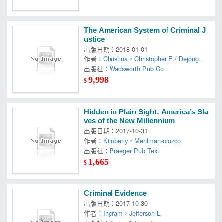
The American System of Criminal J
ustice
出版日期：2018-01-01
作者：
Christina
，
Christopher E./ Dejong
，
Cole
出版社：
，
George F./ Smith
Wadsworth Pub Co
9,998
$
Hidden in Plain Sight: America’s Sla
ves of the New Millennium
出版日期：2017-10-31
作者：
Kimberly
，
Mehlman-orozco
出版社：
Praeger Pub Text
1,665
$
Criminal Evidence
出版日期：2017-10-30
作者：
Ingram
，
Jefferson L.