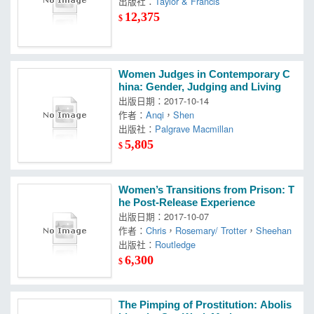
出版社：
Taylor & Francis
12,375
$
Women Judges in Contemporary C
hina: Gender, Judging and Living
出版日期：2017-10-14
作者：
Anqi
，
Shen
出版社：
Palgrave Macmillan
5,805
$
Women’s Transitions from Prison: T
he Post-Release Experience
出版日期：2017-10-07
作者：
Chris
，
Rosemary/ Trotter
，
Sheehan
出版社：
Routledge
6,300
$
The Pimping of Prostitution: Abolis