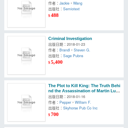
作者：
Jackie
，
Wang
出版社：
Semiotext
488
$
Criminal Investigation
出版日期：2018-01-23
作者：
Brandl
，
Steven G.
出版社：
Sage Pubns
5,400
$
The Plot to Kill King: The Truth Behi
nd the Assassination of Martin Luth
er King Jr.
出版日期：2018-01-16
作者：
Pepper
，
William F.
出版社：
Skyhorse Pub Co Inc
700
$