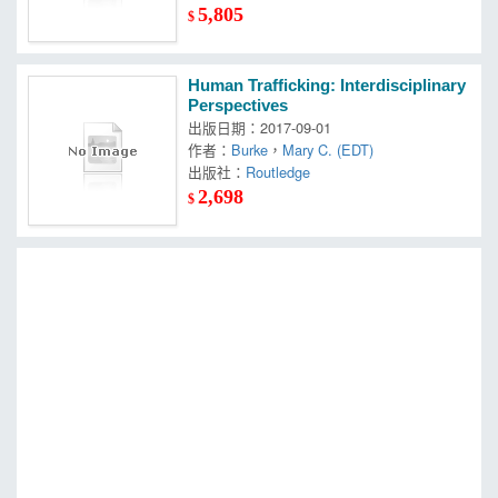
5,805
$
Human Trafficking: Interdisciplinary
Perspectives
出版日期：2017-09-01
作者：
Burke
，
Mary C. (EDT)
出版社：
Routledge
2,698
$