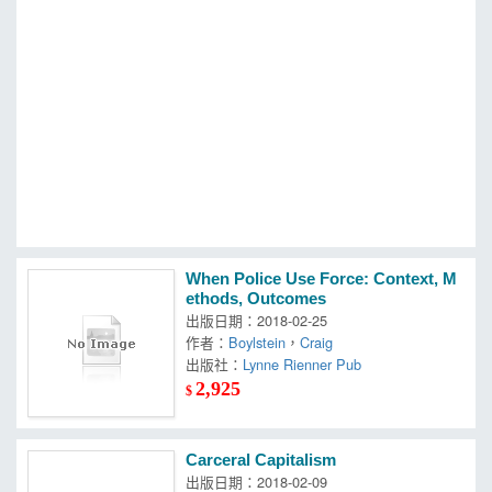
MOOK
找優惠
When Police Use Force: Context, M
ethods, Outcomes
出版日期：2018-02-25
作者：
Boylstein
，
Craig
出版社：
Lynne Rienner Pub
2,925
$
Carceral Capitalism
出版日期：2018-02-09