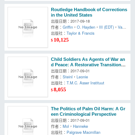
Routledge Handbook of Corrections
in the United States
出版日期：2017-09-18
作者：
Griffin
，
O. Hayden
，
III (EDT)
，
Vane
ssa H. (EDT)
出版社：
Taylor & Francis
10,125
$
Child Soldiers As Agents of War an
d Peace: A Restorative Transitional
Justice Approach to Accountability
出版日期：2017-09-01
for Crimes Under Intern
作者：
Steinl
，
Leonie
出版社：
T.M.C. Asser Instituut
8,055
$
The Politics of Palm Oil Harm: A Gr
een Criminological Perspective
出版日期：2017-09-01
作者：
Mol
，
Hanneke
出版社：
Palgrave Macmillan