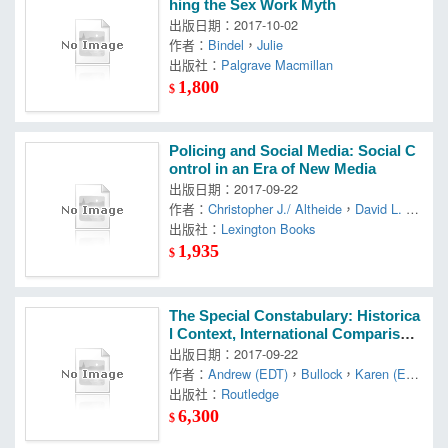
hing the Sex Work Myth
出版日期：2017-10-02
作者：
Bindel
，
Julie
出版社：
Palgrave Macmillan
1,800
$
Policing and Social Media: Social C
ontrol in an Era of New Media
出版日期：2017-09-22
作者：
Christopher J./ Altheide
，
David L. (F
RW)
出版社：
，
Schneider
Lexington Books
1,935
$
The Special Constabulary: Historica
l Context, International Comparison
s and Contemporary Themes
出版日期：2017-09-22
作者：
Andrew (EDT)
，
Bullock
，
Karen (ED
T)/ Millie
出版社：
Routledge
6,300
$