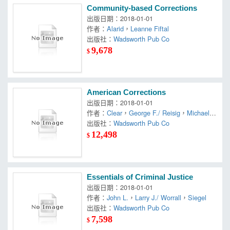
Community-based Corrections
出版日期：2018-01-01
作者：
Alarid
，
Leanne Fiftal
出版社：
Wadsworth Pub Co
9,678
$
American Corrections
出版日期：2018-01-01
作者：
Clear
，
George F./ Reisig
，
Michael
D.
出版社：
，
Todd R./ Cole
Wadsworth Pub Co
12,498
$
Essentials of Criminal Justice
出版日期：2018-01-01
作者：
John L.
，
Larry J./ Worrall
，
Siegel
出版社：
Wadsworth Pub Co
7,598
$