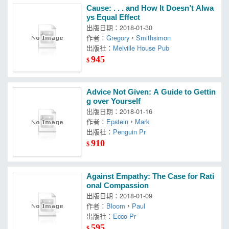
Cause: . . . and How It Doesn’t Alwa
ys Equal Effect
出版日期：2018-01-30
作者：
Gregory
，
Smithsimon
出版社：
Melville House Pub
945
$
Advice Not Given: A Guide to Gettin
g over Yourself
出版日期：2018-01-16
作者：
Epstein
，
Mark
出版社：
Penguin Pr
910
$
Against Empathy: The Case for Rati
onal Compassion
出版日期：2018-01-09
作者：
Bloom
，
Paul
出版社：
Ecco Pr
595
$