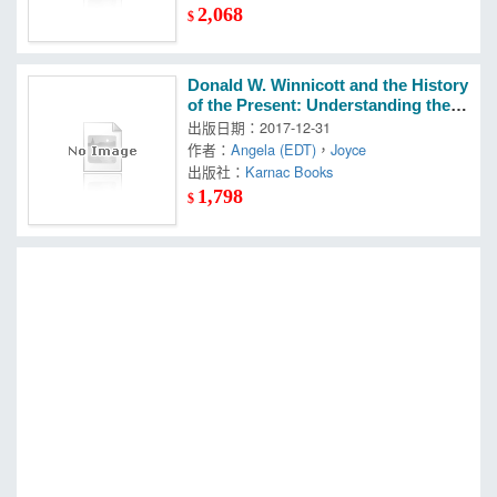
2,068
$
Donald W. Winnicott and the History
of the Present: Understanding the
Man and His Work
出版日期：2017-12-31
作者：
Angela (EDT)
，
Joyce
出版社：
Karnac Books
1,798
$