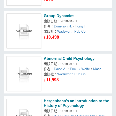
Group Dynamics
出版日期：2018-01-01
作者：
Donelson R.
，
Forsyth
出版社：
Wadsworth Pub Co
10,498
$
Abnormal Child Psychology
出版日期：2018-01-01
作者：
David A.
，
Eric J./ Wolfe
，
Mash
出版社：
Wadsworth Pub Co
11,998
$
Hergenhahn’s an Introduction to the
History of Psychology
出版日期：2018-01-01
作者：
B. R./ Henley
，
Hergenhahn
，
Tracy