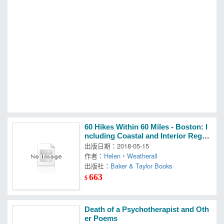
MOOK
找優惠
60 Hikes Within 60 Miles - Boston: I
ncluding Coastal and Interior Regio
ns, and New Hampshire
出版日期：2018-05-15
作者：
Helen
，
Weatherall
出版社：
Baker & Taylor Books
663
$
Death of a Psychotherapist and Oth
er Poems