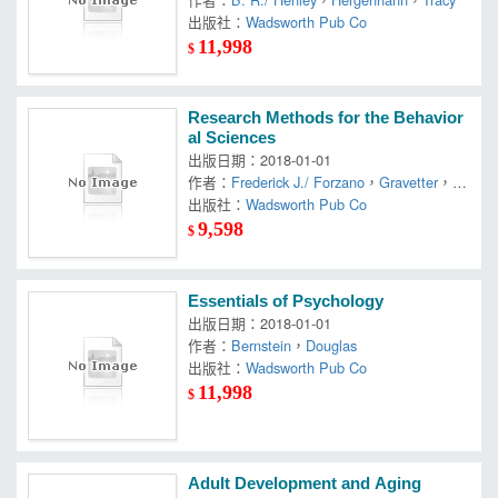
出版社：
Wadsworth Pub Co
11,998
$
Research Methods for the Behavior
al Sciences
出版日期：2018-01-01
作者：
Frederick J./ Forzano
，
Gravetter
，
Lo
ri-Ann B.
出版社：
Wadsworth Pub Co
9,598
$
Essentials of Psychology
出版日期：2018-01-01
作者：
Bernstein
，
Douglas
出版社：
Wadsworth Pub Co
11,998
$
Adult Development and Aging