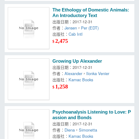
The Ethology of Domestic Animals:
An Introductory Text
出版日期：2017-12-31
作者：
Jensen
，
Per (EDT)
出版社：
Cab Intl
2,475
$
Growing Up Alexander
出版日期：2017-12-31
作者：
Alexander
，
Ilonka Venier
出版社：
Karnac Books
1,258
$
Psychoanalysis Listening to Love: P
assion and Bonds
出版日期：2017-12-31
作者：
Diena
，
Simonetta
出版社：
Karnac Books