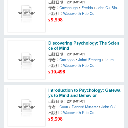
出版日期：2018-01-01
作者：
Cavanaugh
，
Fredda
，
John C./ Blanc
hard-Fields
出版社：
Wadsworth Pub Co
9,598
$
Discovering Psychology: The Scien
ce of Mind
出版日期：2018-01-01
作者：
Cacioppo
，
John/ Freberg
，
Laura
出版社：
Wadsworth Pub Co
10,498
$
Introduction to Psychology: Gatewa
ys to Mind and Behavior
出版日期：2018-01-01
作者：
Coon
，
Dennis/ Mitterer
，
John O./ M
artini
出版社：
，
Tanya S.
Wadsworth Pub Co
9,598
$