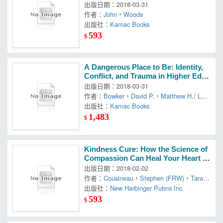
出版日期：2018-03-31
作者：
John
，
Woods
出版社：
Karnac Books
593
$
A Dangerous Place to Be: Identity,
Conflict, and Trauma in Higher Educ
ation
出版日期：2018-03-31
作者：
Bowker
，
David P.
，
Matthew H./ Levi
ne
出版社：
Karnac Books
1,483
$
Kindness Cure: How the Science of
Compassion Can Heal Your Heart a
nd Your World
出版日期：2018-02-02
作者：
Cousineau
，
Stephen (FRW)
，
Tara/
Post
出版社：
New Harbinger Pubns Inc
593
$