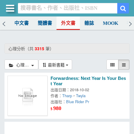
排行
中文書
簡體書
外文書
雜誌
MOOK
找
買書網
首頁
心理分析（共
3315
筆）
優惠活動
心理分析
最新書籍
書店暢銷榜
Forwardness: Next Year Is Your Bes
暢銷排行
t Year
出版日期：2018-10-02
中文書
作者：
Tharp
，
Twyla
出版社：
Blue Rider Pr
簡體書
980
$
外文書
雜誌