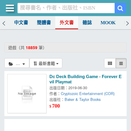
排行
中文書
簡體書
外文書
雜誌
MOOK
找
買書網
首頁
遊戲（共
18859
筆）
優惠活動
遊戲
最新書籍
書店暢銷榜
Dc Deck Building Game - Forever E
暢銷排行
vil Playmat
出版日期：2019-06-30
中文書
作者：
Cryptozoic Entertainment (COR)
出版社：
Baker & Taylor Books
簡體書
700
$
外文書
雜誌