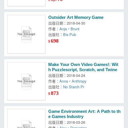
Outsider Art Memory Game
出版日期：2018-04-30
作者：
Anja
，
Brunt
出版社：
Bis Pub
698
$
Make Your Own Video Games!: Wit
h Puzzlescript, Scratch, and Twine
出版日期：2018-04-24
作者：
Anna
，
Anthropy
出版社：
No Starch Pr
873
$
Game Environment Art: A Path to th
e Games Industry
出版日期：2018-03-26
作者：
Alex
，
Damarjian