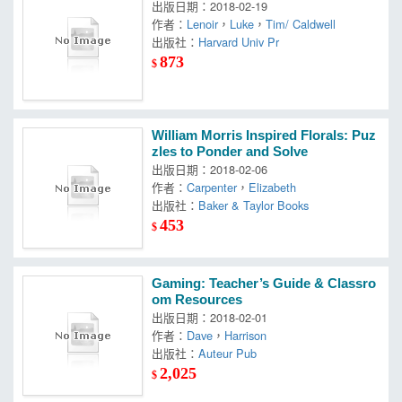
出版日期：2018-02-19
作者：
Lenoir
，
Luke
，
Tim/ Caldwell
出版社：
Harvard Univ Pr
873
$
William Morris Inspired Florals: Puz
zles to Ponder and Solve
出版日期：2018-02-06
作者：
Carpenter
，
Elizabeth
出版社：
Baker & Taylor Books
453
$
Gaming: Teacher’s Guide & Classro
om Resources
出版日期：2018-02-01
作者：
Dave
，
Harrison
出版社：
Auteur Pub
2,025
$