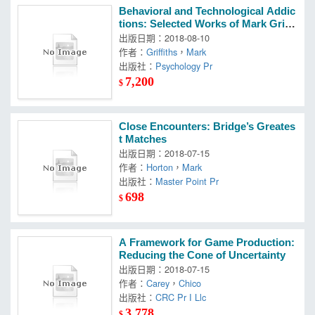
Behavioral and Technological Addic
tions: Selected Works of Mark Griffi
ths
出版日期：2018-08-10
作者：
Griffiths
，
Mark
出版社：
Psychology Pr
7,200
$
Close Encounters: Bridge’s Greates
t Matches
出版日期：2018-07-15
作者：
Horton
，
Mark
出版社：
Master Point Pr
698
$
A Framework for Game Production:
Reducing the Cone of Uncertainty
出版日期：2018-07-15
作者：
Carey
，
Chico
出版社：
CRC Pr I Llc
3,778
$