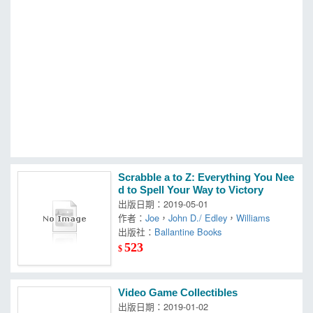
MOOK
找優惠
Scrabble a to Z: Everything You Nee
d to Spell Your Way to Victory
出版日期：2019-05-01
作者：
Joe
，
John D./ Edley
，
Williams
出版社：
Ballantine Books
523
$
Video Game Collectibles
出版日期：2019-01-02