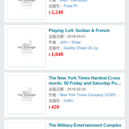
出版社：
Focal Pr
2,248
$
Playing 1.e4: Sicilian & French
出版日期：2018-03-01
作者：
John
，
Shaw
出版社：
Quality Chess Uk Llp
1,048
$
The New York Times Hardest Cross
words: 50 Friday and Saturday Puzz
les to Challenge Your Brain
出版日期：2018-02-20
作者：
New York Times Company (COR)/ S
hortz
出版社：
，
Will (EDT)
Griffin
420
$
The Military-Entertainment Complex