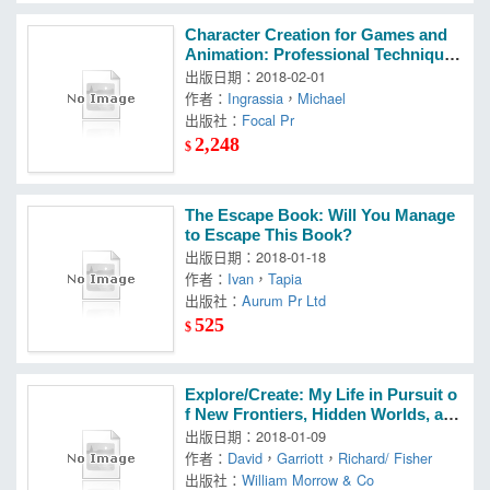
Character Creation for Games and
Animation: Professional Techniques
With Maya and Zbrush
出版日期：2018-02-01
作者：
Ingrassia
，
Michael
出版社：
Focal Pr
2,248
$
The Escape Book: Will You Manage
to Escape This Book?
出版日期：2018-01-18
作者：
Ivan
，
Tapia
出版社：
Aurum Pr Ltd
525
$
Explore/Create: My Life in Pursuit o
f New Frontiers, Hidden Worlds, an
d the Creative Spark
出版日期：2018-01-09
作者：
David
，
Garriott
，
Richard/ Fisher
出版社：
William Morrow & Co