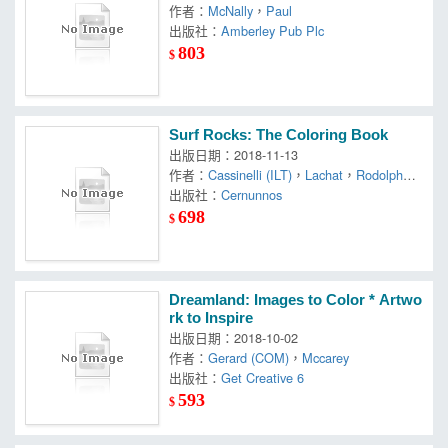
作者：
McNally
，
Paul
出版社：
Amberley Pub Plc
803
$
Surf Rocks: The Coloring Book
出版日期：2018-11-13
作者：
Cassinelli (ILT)
，
Lachat
，
Rodolphe
(CRT)/ Horacio
出版社：
Cernunnos
698
$
Dreamland: Images to Color * Artwo
rk to Inspire
出版日期：2018-10-02
作者：
Gerard (COM)
，
Mccarey
出版社：
Get Creative 6
593
$