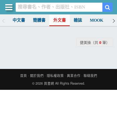
排行
中文書
簡體書
外文書
雜誌
MOOK
找
買書網
首頁
健美操（共
0
筆）
優惠活動
書店暢銷榜
暢銷排行
首頁
·
關於我們
·
隱私權政策
·
異業合作
·
聯絡我們
中文書
© 2026
買書網
All Rights Reserved.
簡體書
外文書
雜誌