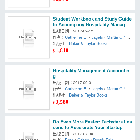
Student Workbook and Study Guide
to Accompany Hospitality Managem
ent Accounting, 10e
出版日期：2017-09-12
作者：
Catherine E.
，
Jagels
，
Martin G./ Ra
lston
出版社：
Baker & Taylor Books
1,818
$
Hospitality Management Accountin
g
出版日期：2017-09-01
作者：
Catherine E.
，
Jagels
，
Martin G./ Ra
lston
出版社：
Baker & Taylor Books
3,580
$
Do Even More Faster: Techstars Les
sons to Accelerate Your Startup
出版日期：2017-07-30
作者：
Brad
，
Cohen
，
David/ Feld