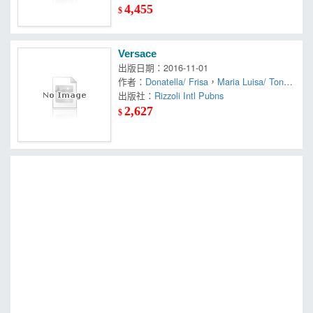
4,455
$
Versace
出版日期：2016-11-01
作者：
Donatella/ Frisa
，
Maria Luisa/ Tonchi
，
出版社：
Stefano
Rizzoli Intl Pubns
，
Versace
2,627
$