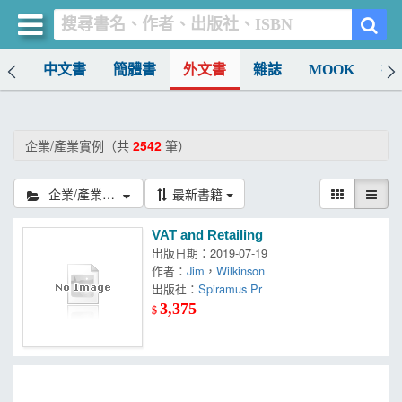
排行
中文書
簡體書
外文書
雜誌
MOOK
找
買書網
首頁
企業/產業實例（共
2542
筆）
優惠活動
企業/產業實例
最新書籍
書店暢銷榜
VAT and Retailing
暢銷排行
出版日期：2019-07-19
作者：
Jim
，
Wilkinson
中文書
出版社：
Spiramus Pr
3,375
$
簡體書
外文書
雜誌