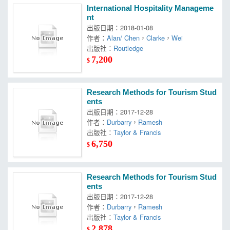
International Hospitality Manageme
nt
出版日期：2018-01-08
作者：
Alan/ Chen
，
Clarke
，
Wei
出版社：
Routledge
7,200
$
Research Methods for Tourism Stud
ents
出版日期：2017-12-28
作者：
Durbarry
，
Ramesh
出版社：
Taylor & Francis
6,750
$
Research Methods for Tourism Stud
ents
出版日期：2017-12-28
作者：
Durbarry
，
Ramesh
出版社：
Taylor & Francis
2,878
$