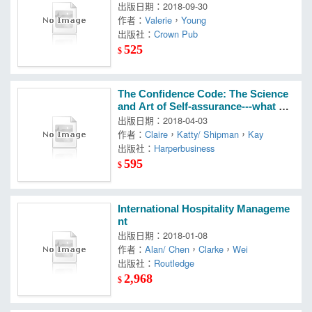
from the Impostor Syndrome and H
出版日期：2018-09-30
ow to Thrive in Spite of It
作者：
Valerie
，
Young
出版社：
Crown Pub
525
$
The Confidence Code: The Science
and Art of Self-assurance---what W
omen Should Know
出版日期：2018-04-03
作者：
Claire
，
Katty/ Shipman
，
Kay
出版社：
Harperbusiness
595
$
International Hospitality Manageme
nt
出版日期：2018-01-08
作者：
Alan/ Chen
，
Clarke
，
Wei
出版社：
Routledge
2,968
$