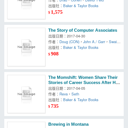
出版社：
Baker & Taylor Books
1,575
$
The Story of Computer Associates
出版日期：2017-04-30
作者：
Doug (CON)
，
John A./ Garr
，
Swains
on
出版社：
Baker & Taylor Books
908
$
The Momshift: Women Share Their
Stories of Career Success After Hav
ing Children
出版日期：2017-04-05
作者：
Reva
，
Seth
出版社：
Baker & Taylor Books
735
$
Brewing in Montana