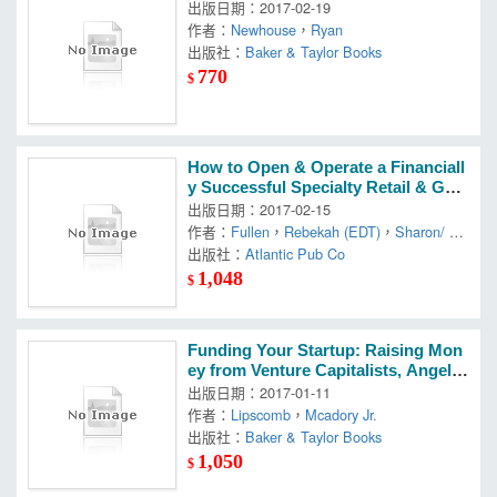
出版日期：2017-02-19
作者：
Newhouse
，
Ryan
出版社：
Baker & Taylor Books
770
$
How to Open & Operate a Financiall
y Successful Specialty Retail & Gou
rmet Foods Shop
出版日期：2017-02-15
作者：
Fullen
，
Rebekah (EDT)
，
Sharon/ Sl
onim
出版社：
Atlantic Pub Co
1,048
$
Funding Your Startup: Raising Mon
ey from Venture Capitalists, Angels,
Family, Friends, Banks, and Other S
出版日期：2017-01-11
ources
作者：
Lipscomb
，
Mcadory Jr.
出版社：
Baker & Taylor Books
1,050
$