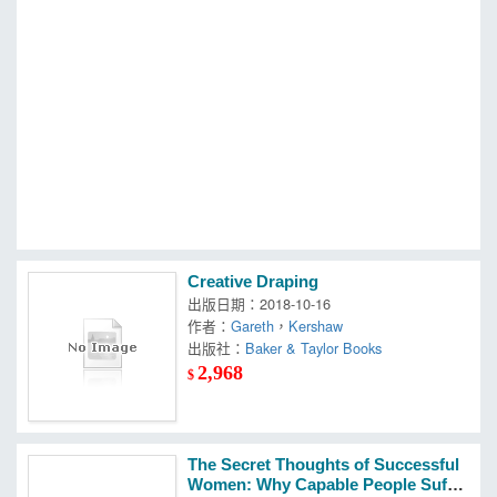
MOOK
找優惠
Creative Draping
出版日期：2018-10-16
作者：
Gareth
，
Kershaw
出版社：
Baker & Taylor Books
2,968
$
The Secret Thoughts of Successful
Women: Why Capable People Suffer