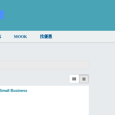
誌
MOOK
找優惠
Small Business