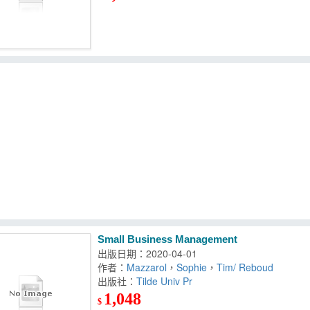
Small Business Management
出版日期：2020-04-01
作者：
Mazzarol
，
Sophie
，
Tim/ Reboud
出版社：
Tilde Univ Pr
1,048
$