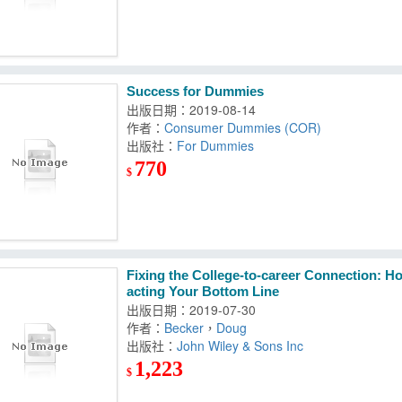
Success for Dummies
出版日期：2019-08-14
作者：
Consumer Dummies (COR)
出版社：
For Dummies
770
$
Fixing the College-to-career Connection: Ho
acting Your Bottom Line
出版日期：2019-07-30
作者：
Becker
，
Doug
出版社：
John Wiley & Sons Inc
1,223
$