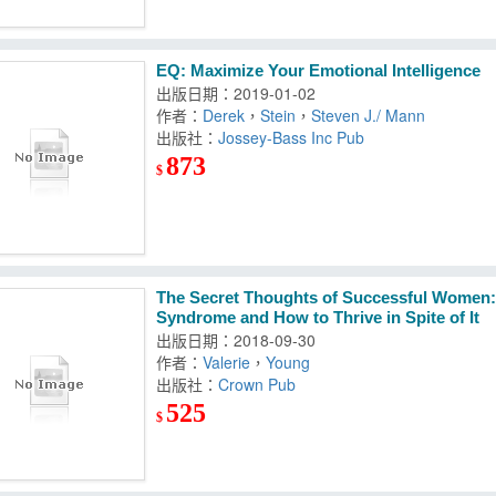
EQ: Maximize Your Emotional Intelligence
出版日期：2019-01-02
作者：
Derek
，
Stein
，
Steven J./ Mann
出版社：
Jossey-Bass Inc Pub
873
$
The Secret Thoughts of Successful Women:
Syndrome and How to Thrive in Spite of It
出版日期：2018-09-30
作者：
Valerie
，
Young
出版社：
Crown Pub
525
$