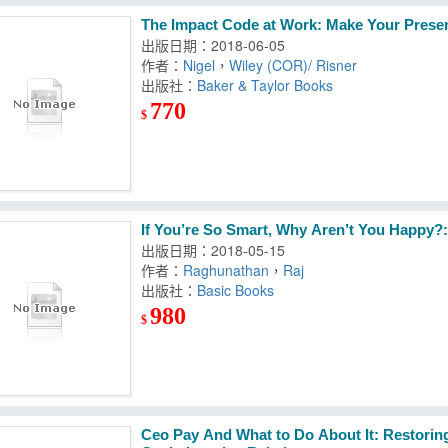
The Impact Code at Work: Make Your Presen
出版日期：2018-06-05
作者：
Nigel
，
Wiley (COR)/ Risner
出版社：
Baker & Taylor Books
770
$
If You’re So Smart, Why Aren’t You Happy?:
出版日期：2018-05-15
作者：
Raghunathan
，
Raj
出版社：
Basic Books
980
$
Ceo Pay And What to Do About It: Restorin