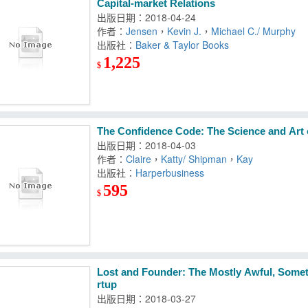
Capital-market Relations
出版日期：2018-04-24
作者：
Jensen
，
Kevin J.
，
Michael C./ Murphy
出版社：
Baker & Taylor Books
1,225
$
The Confidence Code: The Science and Art
出版日期：2018-04-03
作者：
Claire
，
Katty/ Shipman
，
Kay
出版社：
Harperbusiness
595
$
Lost and Founder: The Mostly Awful, Some
rtup
出版日期：2018-03-27