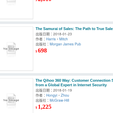
The Samurai of Sales: The Path to True Sal
出版日期：2018-01-23
作者：
Harris
，
Mitch
出版社：
Morgan James Pub
698
$
The Qihoo 360 Way: Customer Connection S
from a Global Expert in Internet Security
出版日期：2018-01-19
作者：
Hongyi
，
Zhou
出版社：
McGraw-Hill
1,225
$