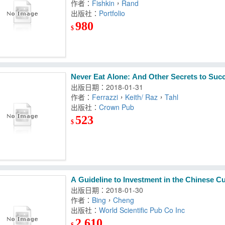
作者：
Fishkin
，
Rand
出版社：
Portfolio
980
$
Never Eat Alone: And Other Secrets to Succ
出版日期：2018-01-31
作者：
Ferrazzi
，
Keith/ Raz
，
Tahl
出版社：
Crown Pub
523
$
A Guideline to Investment in the Chinese C
出版日期：2018-01-30
作者：
Bing
，
Cheng
出版社：
World Scientific Pub Co Inc
2,610
$