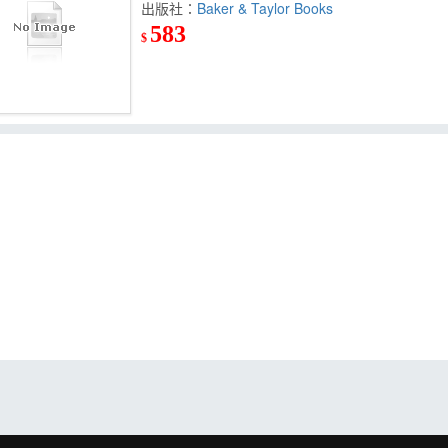
出版社：
Baker & Taylor Books
583
$