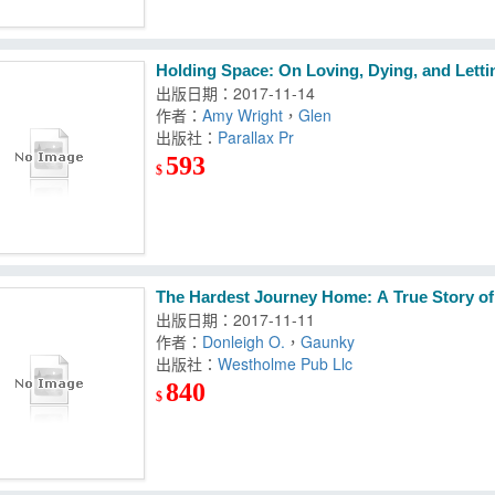
Holding Space: On Loving, Dying, and Lett
出版日期：2017-11-14
作者：
Amy Wright
，
Glen
出版社：
Parallax Pr
593
$
The Hardest Journey Home: A True Story of
出版日期：2017-11-11
作者：
Donleigh O.
，
Gaunky
出版社：
Westholme Pub Llc
840
$