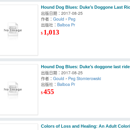
Hound Dog Blues: Duke’s Doggone Last Rid
出版日期：2017-08-25
作者：
Gould
，
Peg
出版社：
Balboa Pr
1,013
$
Hound Dog Blues: Duke’s doggone last ride 
出版日期：2017-08-25
作者：
Gould
，
Peg Stomierowski
出版社：
Balboa Pr
455
$
Colors of Loss and Healing: An Adult Colo