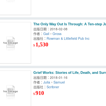
The Only Way Out Is Through: A Ten-step J
出版日期：2018-02-08
作者：
Gail
，
Gross
出版社：
Rowman & Littlefield Pub Inc
1,530
$
Grief Works: Stories of Life, Death, and Sur
出版日期：2018-01-16
作者：
Julia
，
Samuel
出版社：
Scribner
910
$