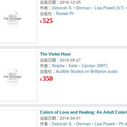
出版日期：2016-12-05
作者：
Deborah S.
，
Derman
，
Lisa Powell (ILT)
出版社：
Rodale Pr
525
$
The Violet Hour
出版日期：2016-09-27
作者：
Roiphe
，
Katie
，
Carolyn (NRT)
出版社：
Audible Studios on Brilliance audio
350
$
Colors of Loss and Healing: An Adult Colo
出版日期：2016-04-01
作者：
Deborah S.
，
Derman
，
Lisa Powell
，
Ph.d