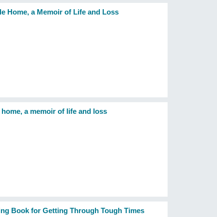
e Home, a Memoir of Life and Loss
home, a memoir of life and loss
ring Book for Getting Through Tough Times