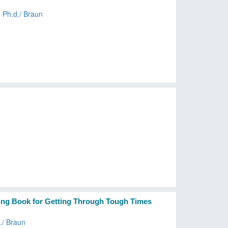
，
Ph.d./ Braun
ring Book for Getting Through Tough Times
./ Braun