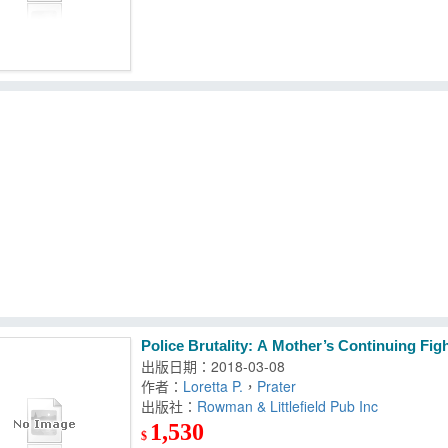
Police Brutality: A Mother’s Continuing Fig
出版日期：2018-03-08
作者：
Loretta P.
，
Prater
出版社：
Rowman & Littlefield Pub Inc
1,530
$