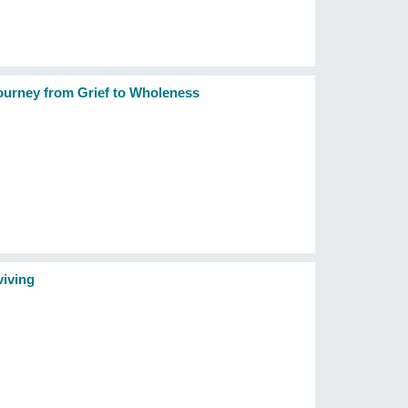
ourney from Grief to Wholeness
viving