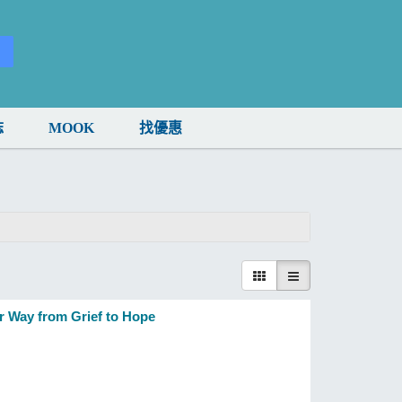
誌
MOOK
找優惠
ur Way from Grief to Hope