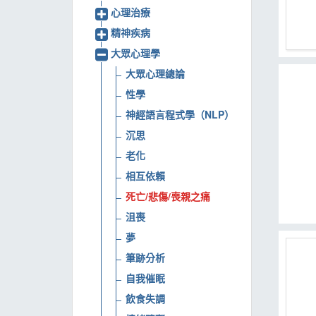
心理治療
MOOK
精神疾病
找優惠
大眾心理學
大眾心理總論
性學
神經語言程式學（NLP）
沉思
老化
相互依賴
死亡/悲傷/喪親之痛
沮喪
夢
筆跡分析
自我催眠
飲食失調