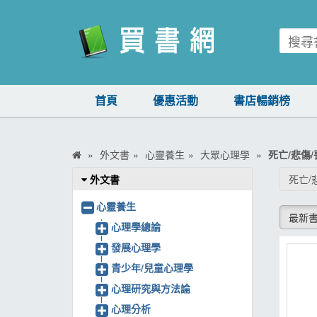
買書網
首頁
優惠活動
書店暢銷榜
首頁
優惠活動
外文書
心靈養生
大眾心理學
死亡/悲傷
書店暢銷榜
外文書
死亡/
暢銷排行
心靈養生
最新
中文書
心理學總論
發展心理學
簡體書
青少年/兒童心理學
外文書
心理研究與方法論
雜誌
心理分析