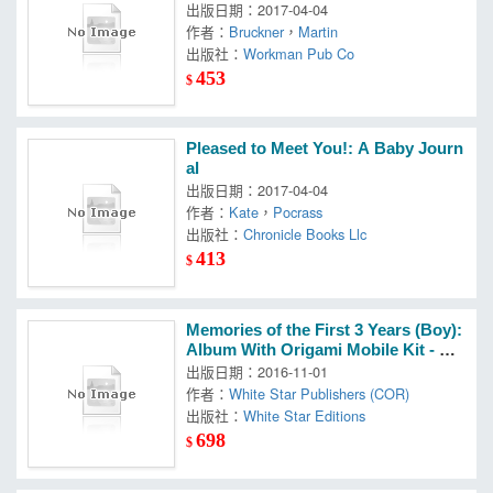
Little Kids
出版日期：2017-04-04
作者：
Bruckner
，
Martin
出版社：
Workman Pub Co
453
$
Pleased to Meet You!: A Baby Journ
al
出版日期：2017-04-04
作者：
Kate
，
Pocrass
出版社：
Chronicle Books Llc
413
$
Memories of the First 3 Years (Boy):
Album With Origami Mobile Kit - Bo
y
出版日期：2016-11-01
作者：
White Star Publishers (COR)
出版社：
White Star Editions
698
$