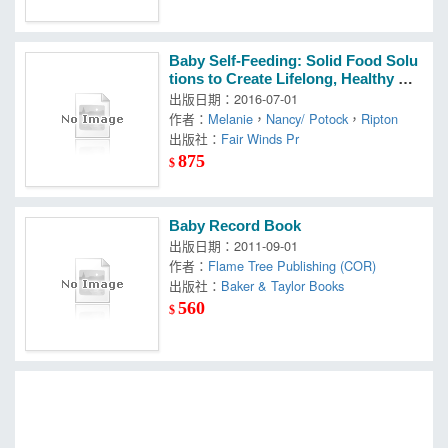
Baby Self-Feeding: Solid Food Solu
tions to Create Lifelong, Healthy Eat
ing Habits
出版日期：2016-07-01
作者：
Melanie
，
Nancy/ Potock
，
Ripton
出版社：
Fair Winds Pr
875
$
Baby Record Book
出版日期：2011-09-01
作者：
Flame Tree Publishing (COR)
出版社：
Baker & Taylor Books
560
$