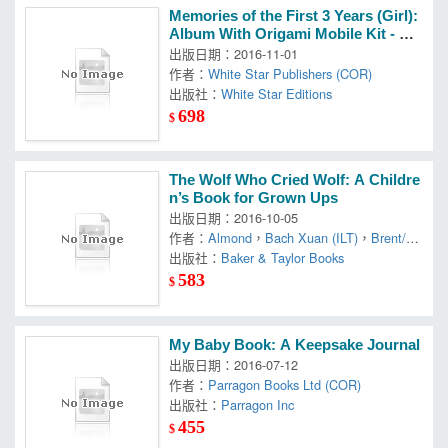
Memories of the First 3 Years (Girl):
Album With Origami Mobile Kit - Gir
l
出版日期：2016-11-01
作者：
White Star Publishers (COR)
出版社：
White Star Editions
698
$
The Wolf Who Cried Wolf: A Childre
n’s Book for Grown Ups
出版日期：2016-10-05
作者：
Almond
，
Bach Xuan (ILT)
，
Brent/ Tr
uong
出版社：
Baker & Taylor Books
583
$
My Baby Book: A Keepsake Journal
出版日期：2016-07-12
作者：
Parragon Books Ltd (COR)
出版社：
Parragon Inc
455
$