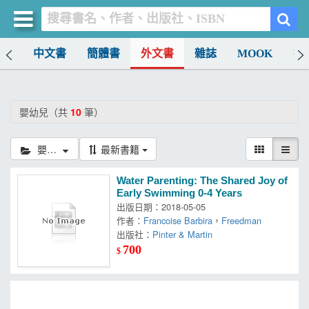
排行
中文書
簡體書
外文書
雜誌
MOOK
找
買書網
首頁
嬰幼兒（共
10
筆）
優惠活動
嬰幼兒
最新書籍
書店暢銷榜
Water Parenting: The Shared Joy of
暢銷排行
Early Swimming 0-4 Years
出版日期：2018-05-05
中文書
作者：
Francoise Barbira
，
Freedman
出版社：
Pinter & Martin
簡體書
700
$
外文書
雜誌