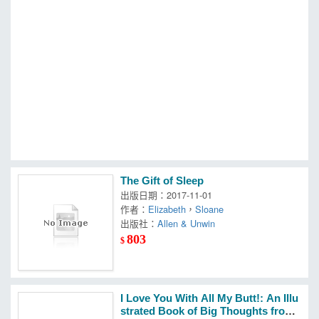
MOOK
找優惠
The Gift of Sleep
出版日期：2017-11-01
作者：
Elizabeth
，
Sloane
出版社：
Allen & Unwin
803
$
I Love You With All My Butt!: An Illu
strated Book of Big Thoughts from