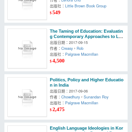
出版社：
Little Brown Book Group
549
$
The Taming of Education: Evaluatin
g Contemporary Approaches to Lea
rning and Teaching
出版日期：2017-09-15
作者：
Creasy
，
Rob
出版社：
Palgrave Macmillan
4,500
$
Politics, Policy and Higher Educatio
n in India
出版日期：2017-09-06
作者：
Chowdhury
，
Sunandan Roy
出版社：
Palgrave Macmillan
2,475
$
English Language Ideologies in Kor