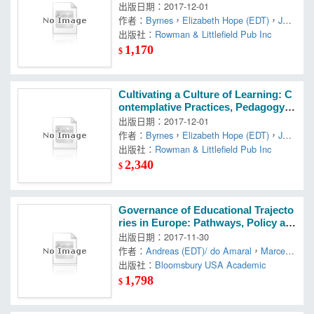
nd Research in Education
出版日期：2017-12-01
作者：
Byrnes
，
Elizabeth Hope (EDT)
，
Jan
e (EDT)/ Dorman
出版社：
Rowman & Littlefield Pub Inc
，
Kathryn (EDT)/ Dalton
1,170
$
Cultivating a Culture of Learning: C
ontemplative Practices, Pedagogy, a
nd Research in Education
出版日期：2017-12-01
作者：
Byrnes
，
Elizabeth Hope (EDT)
，
Jan
e (EDT)/ Dorman
出版社：
Rowman & Littlefield Pub Inc
，
Kathryn (EDT)/ Dalton
2,340
$
Governance of Educational Trajecto
ries in Europe: Pathways, Policy an
d Practice
出版日期：2017-11-30
作者：
Andreas (EDT)/ do Amaral
，
Marcelo
Parreira (EDT)/ Cuconato
出版社：
Bloomsbury USA Academic
，
Morena (EDT)/
Dale
，
Roger (EDT)
，
Walther
1,798
$