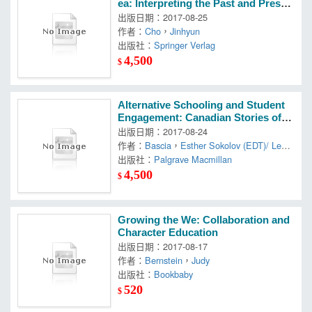
ea: Interpreting the Past and Presen
t
出版日期：2017-08-25
作者：
Cho
，
Jinhyun
出版社：
Springer Verlag
4,500
$
Alternative Schooling and Student
Engagement: Canadian Stories of D
emocracy Within Bureaucracy
出版日期：2017-08-24
作者：
Bascia
，
Esther Sokolov (EDT)/ Levin
，
出版社：
Malcolm (EDT)
Palgrave Macmillan
，
Nina (EDT)/ Fine
4,500
$
Growing the We: Collaboration and
Character Education
出版日期：2017-08-17
作者：
Bernstein
，
Judy
出版社：
Bookbaby
520
$