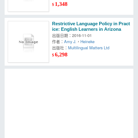
1,348
$
Restrictive Language Policy in Pract
ice: English Learners in Arizona
出版日期：2016-11-01
作者：
Amy J.
，
Heineke
出版社：
Multilingual Matters Ltd
6,298
$