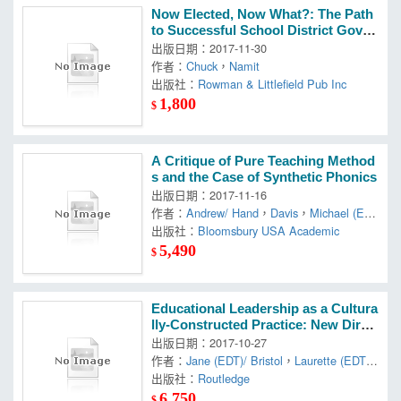
Now Elected, Now What?: The Path
to Successful School District Gover
nance
出版日期：2017-11-30
作者：
Chuck
，
Namit
出版社：
Rowman & Littlefield Pub Inc
1,800
$
A Critique of Pure Teaching Method
s and the Case of Synthetic Phonics
出版日期：2017-11-16
作者：
Andrew/ Hand
，
Davis
，
Michael (ED
T)
出版社：
Bloomsbury USA Academic
5,490
$
Educational Leadership as a Cultura
lly-Constructed Practice: New Direc
tions and Possibilities
出版日期：2017-10-27
作者：
Jane (EDT)/ Bristol
，
Laurette (EDT)
，
出版社：
Wilkinson
Routledge
6,750
$