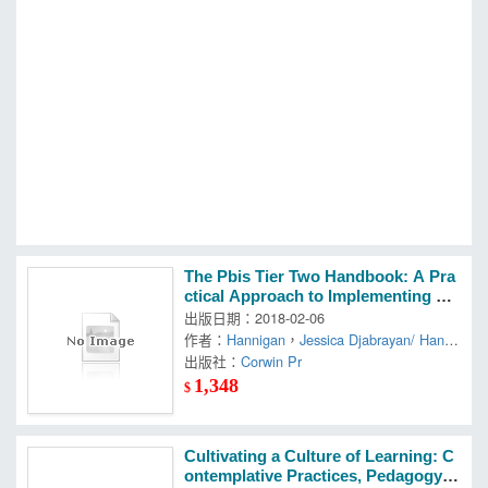
MOOK
找優惠
The Pbis Tier Two Handbook: A Pra
ctical Approach to Implementing Tar
geted Interventions
出版日期：2018-02-06
作者：
Hannigan
，
Jessica Djabrayan/ Hanni
gan
出版社：
，
John E.
Corwin Pr
1,348
$
Cultivating a Culture of Learning: C
ontemplative Practices, Pedagogy, a