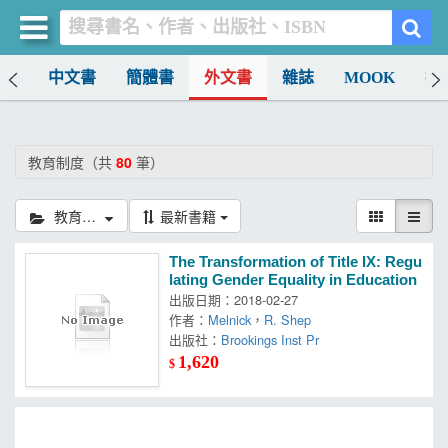
排行
中文書
簡體書
外文書
雜誌
MOOK
找
買書網
首頁
教育制度（共
80
筆）
優惠活動
教育制度
最新書籍
書店暢銷榜
The Transformation of Title IX: Regu
暢銷排行
lating Gender Equality in Education
出版日期：2018-02-27
中文書
作者：
Melnick
，
R. Shep
出版社：
Brookings Inst Pr
簡體書
1,620
$
外文書
雜誌