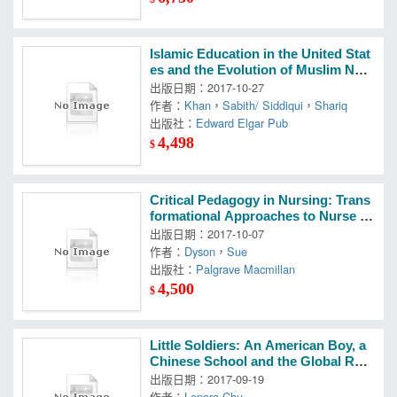
Islamic Education in the United Stat
es and the Evolution of Muslim Non
profit Institutions
出版日期：2017-10-27
作者：
Khan
，
Sabith/ Siddiqui
，
Shariq
出版社：
Edward Elgar Pub
4,498
$
Critical Pedagogy in Nursing: Trans
formational Approaches to Nurse E
ducation in a Globalized World
出版日期：2017-10-07
作者：
Dyson
，
Sue
出版社：
Palgrave Macmillan
4,500
$
Little Soldiers: An American Boy, a
Chinese School and the Global Rac
e to Achieve
出版日期：2017-09-19
作者：
Lenora Chu