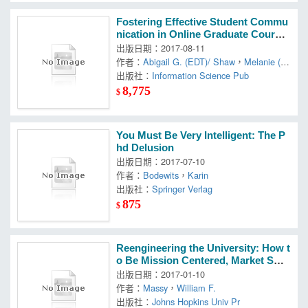
Fostering Effective Student Commu
nication in Online Graduate Course
s
出版日期：2017-08-11
作者：
Abigail G. (EDT)/ Shaw
，
Melanie (E
DT)
出版社：
，
Scheg
Information Science Pub
8,775
$
You Must Be Very Intelligent: The P
hd Delusion
出版日期：2017-07-10
作者：
Bodewits
，
Karin
出版社：
Springer Verlag
875
$
Reengineering the University: How t
o Be Mission Centered, Market Sma
rt, and Margin Conscious
出版日期：2017-01-10
作者：
Massy
，
William F.
出版社：
Johns Hopkins Univ Pr