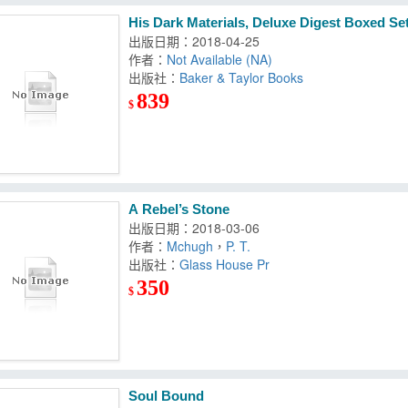
His Dark Materials, Deluxe Digest Boxed Se
出版日期：2018-04-25
作者：
Not Available (NA)
出版社：
Baker & Taylor Books
839
$
A Rebel’s Stone
出版日期：2018-03-06
作者：
Mchugh
，
P. T.
出版社：
Glass House Pr
350
$
Soul Bound