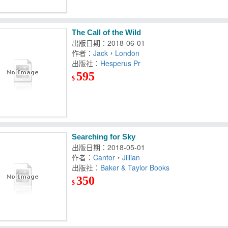
The Call of the Wild
出版日期：2018-06-01
作者：
Jack
，
London
出版社：
Hesperus Pr
595
$
Searching for Sky
出版日期：2018-05-01
作者：
Cantor
，
Jillian
出版社：
Baker & Taylor Books
350
$