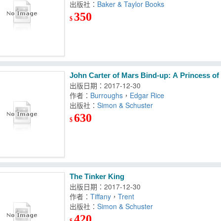
出版社：
Baker & Taylor Books
350
$
John Carter of Mars Bind-up: A Princess of 
出版日期：2017-12-30
作者：
Burroughs
，
Edgar Rice
出版社：
Simon & Schuster
630
$
The Tinker King
出版日期：2017-12-30
作者：
Tiffany
，
Trent
出版社：
Simon & Schuster
420
$