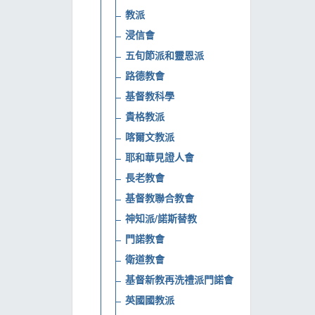
教派
浸信會
五旬節派和靈恩派
路德教會
基督教科學
貴格教派
喀爾文教派
耶和華見證人會
長老教會
基督教聯合教會
神知派/諾斯替教
門諾教會
衛道教會
基督新教再洗禮派門諾會
英國國教派