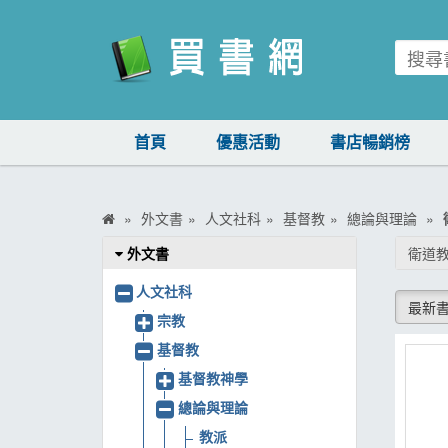
買書網
首頁
優惠活動
書店暢銷榜
首頁
優惠活動
外文書
人文社科
基督教
總論與理論
書店暢銷榜
外文書
衛道
暢銷排行
人文社科
最新
中文書
宗教
基督教
簡體書
基督教神學
外文書
總論與理論
雜誌
教派