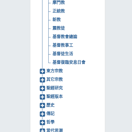
摩門教
正統教
新教
震教徒
基督教會總論
基督教事工
基督徒生活
基督復臨安息日會
東方宗教
其它宗教
聖經研究
聖經版本
歷史
傳記
哲學
當代思潮