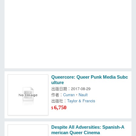
MOOK
找優惠
Queercore: Queer Punk Media Subc
ulture
出版日期：2017-08-29
作者：
Curran
，
Nault
出版社：
Taylor & Francis
6,750
$
Despite All Adversities: Spanish-A
merican Queer Cinema