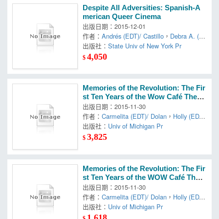
Despite All Adversities: Spanish-A
merican Queer Cinema
出版日期：2015-12-01
作者：
Andrés (EDT)/ Castillo
，
Debra A. (E
DT)
出版社：
，
Lema-hincapié
State Univ of New York Pr
4,050
$
Memories of the Revolution: The Fir
st Ten Years of the Wow Café Theat
er
出版日期：2015-11-30
作者：
Carmelita (EDT)/ Dolan
，
Holly (ED
T)/ Tropicana
出版社：
Univ of Michigan Pr
，
Hughes
，
Jill (EDT)
3,825
$
Memories of the Revolution: The Fir
st Ten Years of the WOW Café Theat
er
出版日期：2015-11-30
作者：
Carmelita (EDT)/ Dolan
，
Holly (ED
T)/ Tropicana
出版社：
Univ of Michigan Pr
，
Hughes
，
Jill
1,618
$