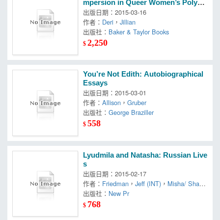
mpersion in Queer Women’s Polya
morous Relationships
出版日期：2015-03-16
作者：
Deri
，
Jillian
出版社：
Baker & Taylor Books
2,250
$
You’re Not Edith: Autobiographical
Essays
出版日期：2015-03-01
作者：
Allison
，
Gruber
出版社：
George Braziller
558
$
Lyudmila and Natasha: Russian Live
s
出版日期：2015-02-17
作者：
Friedman
，
Jeff (INT)
，
Misha/ Sharle
t
出版社：
New Pr
768
$