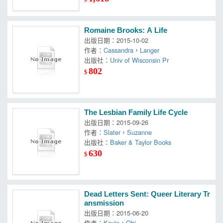
Romaine Brooks: A Life
出版日期：2015-10-02
作者：
Cassandra
，
Langer
出版社：
Univ of Wisconsin Pr
802
$
The Lesbian Family Life Cycle
出版日期：2015-09-26
作者：
Slater
，
Suzanne
出版社：
Baker & Taylor Books
630
$
Dead Letters Sent: Queer Literary Tr
ansmission
出版日期：2015-06-20
作者：
Kevin
，
Ohi