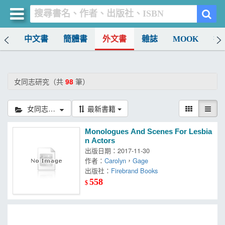
排行
中文書
簡體書
外文書
雜誌
MOOK
找
買書網
首頁
女同志研究（共
98
筆）
優惠活動
女同志研究
最新書籍
書店暢銷榜
Monologues And Scenes For Lesbia
暢銷排行
n Actors
出版日期：2017-11-30
中文書
作者：
Carolyn
，
Gage
出版社：
Firebrand Books
簡體書
558
$
外文書
雜誌