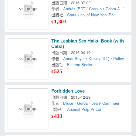
出版日期：2016-07-02
作者：
Andrés (EDT)/ Castillo
，
Debra A. (E
DT)
出版社：
，
Lema-hincapié
State Univ of New York Pr
1,303
$
The Lesbian Sex Haiku Book (with
Cats!)
出版日期：2016-04-19
作者：
Anna/ Beyer
，
Kelsey (ILT)
，
Pulley
出版社：
Flatiron Books
525
$
Forbidden Love
出版日期：2015-12-29
作者：
Bruce
，
Gerda
，
Jean/ Cammaer
出版社：
Arsenal Pulp Pr Ltd
413
$