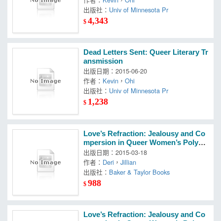
出版社：
Univ of Minnesota Pr
4,343
$
Dead Letters Sent: Queer Literary Tr
ansmission
出版日期：2015-06-20
作者：
Kevin
，
Ohi
出版社：
Univ of Minnesota Pr
1,238
$
Love’s Refraction: Jealousy and Co
mpersion in Queer Women’s Polya
morous Relationships
出版日期：2015-03-18
作者：
Deri
，
Jillian
出版社：
Baker & Taylor Books
988
$
Love’s Refraction: Jealousy and Co