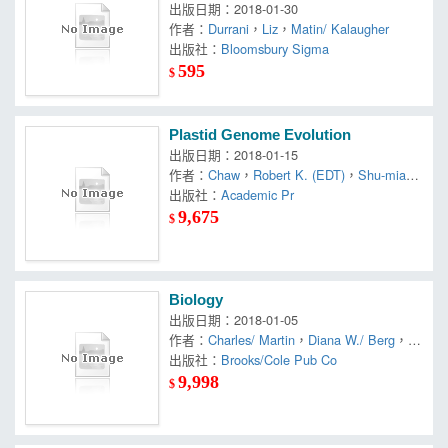
出版日期：2018-01-30
作者：
Durrani
，
Liz
，
Matin/ Kalaugher
出版社：
Bloomsbury Sigma
595
$
Plastid Genome Evolution
出版日期：2018-01-15
作者：
Chaw
，
Robert K. (EDT)
，
Shu-miaw
(EDT)/ Jansen
出版社：
Academic Pr
9,675
$
Biology
出版日期：2018-01-05
作者：
Charles/ Martin
，
Diana W./ Berg
，
El
dra/ Martin
出版社：
Brooks/Cole Pub Co
，
Linda R.
，
Solomon
9,998
$