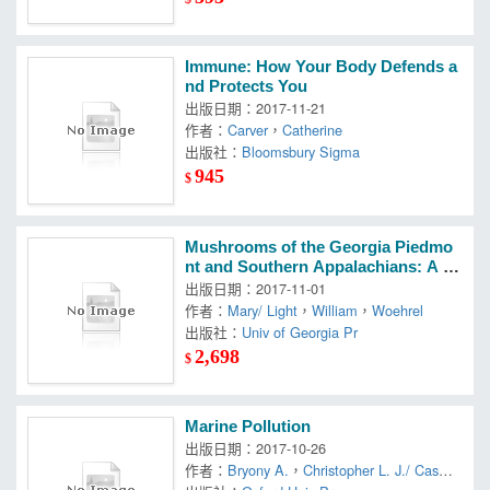
Immune: How Your Body Defends a
nd Protects You
出版日期：2017-11-21
作者：
Carver
，
Catherine
出版社：
Bloomsbury Sigma
945
$
Mushrooms of the Georgia Piedmo
nt and Southern Appalachians: A R
eference
出版日期：2017-11-01
作者：
Mary/ Light
，
William
，
Woehrel
出版社：
Univ of Georgia Pr
2,698
$
Marine Pollution
出版日期：2017-10-26
作者：
Bryony A.
，
Christopher L. J./ Caswel