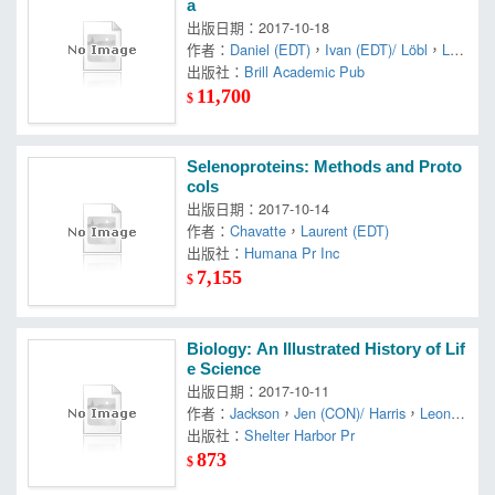
a
出版日期：2017-10-18
作者：
Daniel (EDT)
，
Ivan (EDT)/ Löbl
，
Löb
l
出版社：
Brill Academic Pub
11,700
$
Selenoproteins: Methods and Proto
cols
出版日期：2017-10-14
作者：
Chavatte
，
Laurent (EDT)
出版社：
Humana Pr Inc
7,155
$
Biology: An Illustrated History of Lif
e Science
出版日期：2017-10-11
作者：
Jackson
，
Jen (CON)/ Harris
，
Leon
(CON)/ Green
出版社：
Shelter Harbor Pr
，
Richard (CON)/ Gray
，
Tim
(CON)
，
Tom (EDT)/ Beatty
873
$