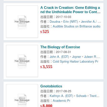
A Crack in Creation: Gene Editing a
nd the Unthinkable Power to Contro
l Evolution
出版日期：2017-10-03
作者：
Doudna
，
Erin (NRT)
，
Jennifer A./ St
ernberg
出版社：
，
Audible Studios on Brilliance audio
Samuel H./ Bennett
525
$
The Biology of Exercise
出版日期：2017-08-31
作者：
John A. (EDT)
，
Joyner
，
Juleen R.
(EDT)/ Hawley
出版社：
Cold Spring Harbor Laboratory Pr
，
Michael J. (EDT)/ Zierath
3,555
$
Gnotobiotics
出版日期：2017-08-25
作者：
Kathryn A. (EDT)
，
Schoeb
，
Trenton
R. (EDT)/ Eaton
出版社：
Academic Pr
8,000
$