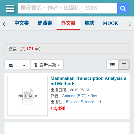
排行
中文書
簡體書
外文書
雜誌
MOOK
找
買書網
首頁
總論（共
171
筆）
優惠活動
總論
最新書籍
書店暢銷榜
Mammalian Transcription Analysis a
暢銷排行
nd Methods
出版日期：2019-05-13
中文書
作者：
Ananda (EDT)
，
Roy
出版社：
Elsevier Science Ltd
簡體書
4,498
$
外文書
雜誌