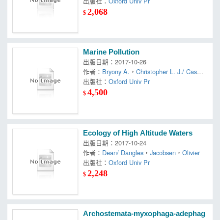
l
出版社：
，
Frid
Oxford Univ Pr
2,068
$
Marine Pollution
出版日期：2017-10-26
作者：
Bryony A.
，
Christopher L. J./ Caswel
l
出版社：
，
Frid
Oxford Univ Pr
4,500
$
Ecology of High Altitude Waters
出版日期：2017-10-24
作者：
Dean/ Dangles
，
Jacobsen
，
Olivier
出版社：
Oxford Univ Pr
2,248
$
Archostemata-myxophaga-adephag