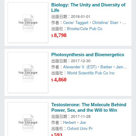
Biology: The Unity and Diversity of
Life
出版日期：2018-01-01
作者：
Cecie/ Taggart
，
Christine/ Starr
，
Lis
a
出版社：
，
Ralph/ Evers
Brooks/Cole Pub Co
，
Starr
8,798
$
Photosynthesis and Bioenergetics
出版日期：2017-12-30
作者：
Alexander V. (EDT)
，
Barber
，
James
(EDT)/ Ruban
出版社：
World Scientific Pub Co Inc
4,860
$
Testosterone: The Molecule Behind
Power, Sex, and the Will to Win
出版日期：2017-11-28
作者：
Herbert
，
Joe
出版社：
Oxford Univ Pr
593
$