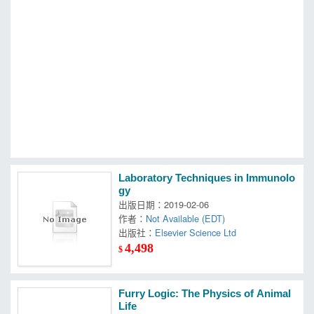
MOOK
找優惠
Laboratory Techniques in Immunolo
gy
出版日期：2019-02-06
作者：
Not Available (EDT)
出版社：
Elsevier Science Ltd
4,498
$
Furry Logic: The Physics of Animal
Life