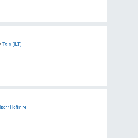
，
Tom (ILT)
itch/ Hoffmire