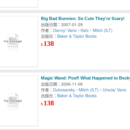
Big Bad Bunnies: So Cute They’re Scary!
出版日期：2007-01-29
作者：
Danny/ Vane
，
Katz
，
Mitch (ILT)
出版社：
Baker & Taylor Books
138
$
Magic Wand: Poof! What Happened to Becky
出版日期：2006-11-06
作者：
Dubosarsky
，
Mitch (ILT)
，
Ursula/ Vane
出版社：
Baker & Taylor Books
138
$