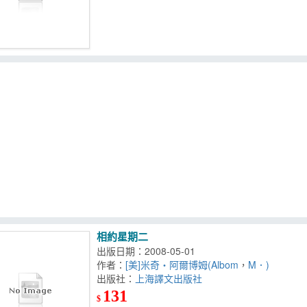
相約星期二
出版日期：2008-05-01
作者：
[美]米奇‧阿爾博姆(Albom
，
M．)
出版社：
上海譯文出版社
131
$