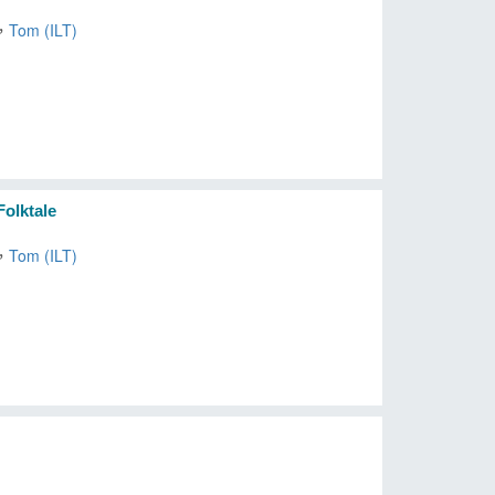
，
Tom (ILT)
Folktale
，
Tom (ILT)