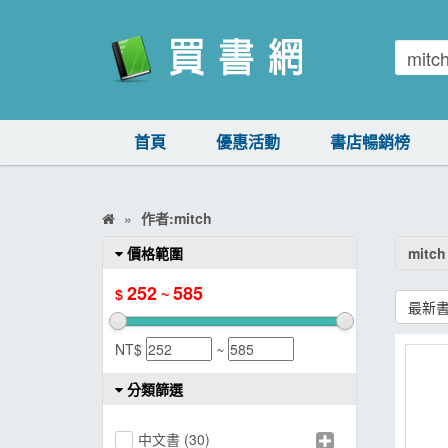
買書網
首頁
優惠活動
書店暢銷榜
首頁
優惠活動
作者:mitch
書店暢銷榜
價格範圍
mitch
暢銷排行
252
585
$
~
最新
中文書
NT$
~
簡體書
分類篩選
外文書
雜誌
中文書
(30)