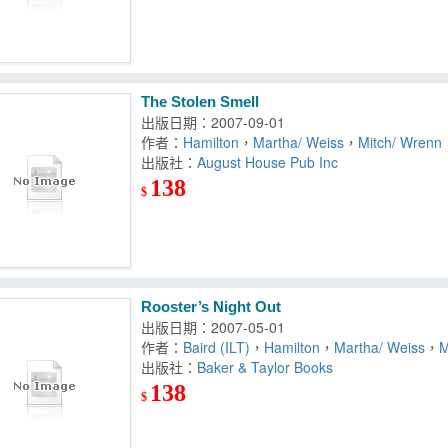
The Stolen Smell
出版日期：2007-09-01
作者：
Hamilton
，
Martha/ Weiss
，
Mitch/ Wrenn
出版社：
August House Pub Inc
138
$
Rooster’s Night Out
出版日期：2007-05-01
作者：
Baird (ILT)
，
Hamilton
，
Martha/ Weiss
，
M
出版社：
Baker & Taylor Books
138
$