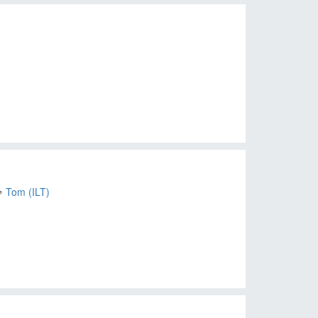
，
Tom (ILT)