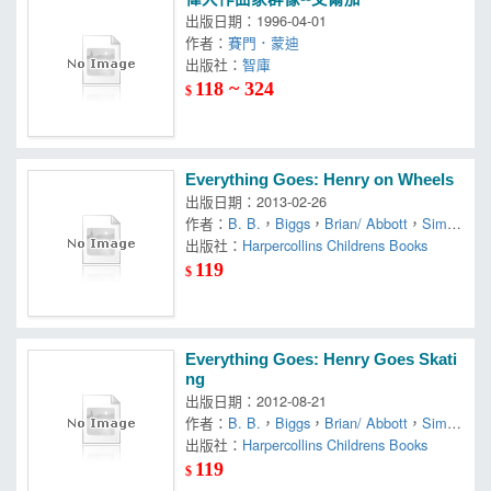
出版日期：1996-04-01
作者：
賽門．蒙迪
出版社：
智庫
118 ~ 324
$
Everything Goes: Henry on Wheels
出版日期：2013-02-26
作者：
B. B.
，
Biggs
，
Brian/ Abbott
，
Simon
(ILT)/ Bourne
出版社：
Harpercollins Childrens Books
119
$
Everything Goes: Henry Goes Skati
ng
出版日期：2012-08-21
作者：
B. B.
，
Biggs
，
Brian/ Abbott
，
Simon
(ILT)/ Bourne
出版社：
Harpercollins Childrens Books
119
$