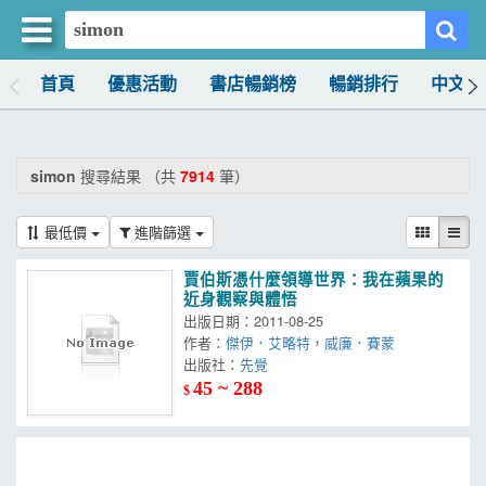
首頁
優惠活動
書店暢銷榜
暢銷排行
中文書
買書網
首頁
simon
搜尋結果 （共
7914
筆）
優惠活動
最低價
進階篩選
書店暢銷榜
賈伯斯憑什麼領導世界：我在蘋果的
暢銷排行
近身觀察與體悟
出版日期：2011-08-25
中文書
作者：
傑伊．艾略特
，
威廉．賽蒙
出版社：
先覺
簡體書
45 ~ 288
$
外文書
雜誌