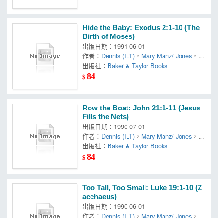
Hide the Baby: Exodus 2:1-10 (The
Birth of Moses)
出版日期：1991-06-01
作者：
Dennis (ILT)
，
Mary Manz/ Jones
，
Si
mon
出版社：
Baker & Taylor Books
84
$
Row the Boat: John 21:1-11 (Jesus
Fills the Nets)
出版日期：1990-07-01
作者：
Dennis (ILT)
，
Mary Manz/ Jones
，
Si
mon
出版社：
Baker & Taylor Books
84
$
Too Tall, Too Small: Luke 19:1-10 (Z
acchaeus)
出版日期：1990-06-01
作者：
Dennis (ILT)
，
Mary Manz/ Jones
，
Si