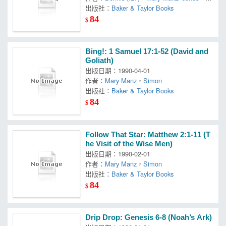
mon
出版社：
Baker & Taylor Books
84
$
Bing!: 1 Samuel 17:1-52 (David and
Goliath)
出版日期：1990-04-01
作者：
Mary Manz
，
Simon
出版社：
Baker & Taylor Books
84
$
Follow That Star: Matthew 2:1-11 (T
he Visit of the Wise Men)
出版日期：1990-02-01
作者：
Mary Manz
，
Simon
出版社：
Baker & Taylor Books
84
$
Drip Drop: Genesis 6-8 (Noah’s Ark)