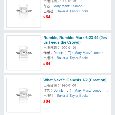
出版日期：1990-01-01
作者：
Mary Manz
，
Simon
出版社：
Baker & Taylor Books
84
$
Rumble, Rumble: Mark 6:23-44 (Jes
us Feeds the Crowd)
出版日期：1990-01-01
作者：
Dennis (ILT)
，
Mary Manz/ Jones
，
Si
mon
出版社：
Baker & Taylor Books
84
$
What Next?: Genesis 1-2 (Creation)
出版日期：1990-01-01
作者：
Dennis (ILT)
，
Mary Manz/ Jones
，
Si
mon
出版社：
Baker & Taylor Books
84
$