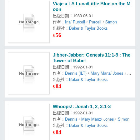
Viaje a LA Luna/Little Blue on the M
oon
出版日期：1983-06-01
作者：
Iris/ Purcell
，
Purcell
，
Simon
出版社：
Baker & Taylor Books
56
$
Jibber-Jabber: Genesis 11:1-9 : The
Tower of Babel
出版日期：1992-01-01
作者：
Dennis (ILT)
，
Mary Manz/ Jones
，
Si
mon
出版社：
Baker & Taylor Books
84
$
Whoops!: Jonah 1, 2, 3:1-3
出版日期：1992-01-01
作者：
Dennis
，
Mary Manz/ Jones
，
Simon
出版社：
Baker & Taylor Books
84
$