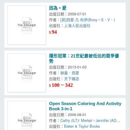
因為。愛
出版日期：2009-07-01
作者：
[英]西蒙·凡·布伊(Booy
，
S．V．)
出版社：
上海人民出版社
94
$
隱形冠軍：21世紀最被低估的競爭優
勢
出版日期：2013-01-03
作者：
赫曼．西蒙
出版社：
天下雜誌
100 ~ 342
$
Open Season Coloring And Activity
Book 3-in-1
出版日期：2006-08-01
作者：
Cathy (ILT)/ Merkel
，
Jennifer (ADP)/
Jones
出版社：
，
Joe (ILT)/ Richards
Baker & Taylor Books
，
Julia (ADP)/ Fr