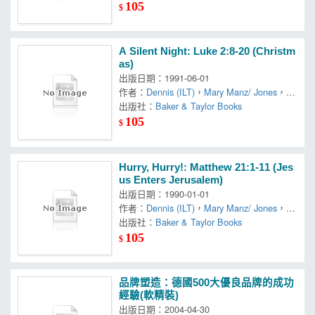
antz
，
Scott (ILT)
，
Simon-
105
$
A Silent Night: Luke 2:8-20 (Christm
as)
出版日期：1991-06-01
作者：
Dennis (ILT)
，
Mary Manz/ Jones
，
Si
mon
出版社：
Baker & Taylor Books
105
$
Hurry, Hurry!: Matthew 21:1-11 (Jes
us Enters Jerusalem)
出版日期：1990-01-01
作者：
Dennis (ILT)
，
Mary Manz/ Jones
，
Si
mon
出版社：
Baker & Taylor Books
105
$
品牌塑造：德國500大優良品牌的成功
經驗(軟精裝)
出版日期：2004-04-30