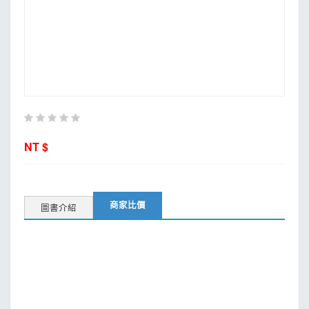
MOOK
找優惠
NT $
商家比價
圖書介紹