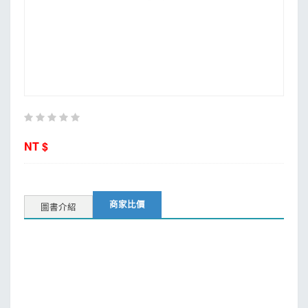
MOOK
找優惠
NT $
商家比價
圖書介紹