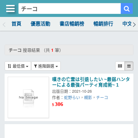
首頁
優惠活動
書店暢銷榜
暢銷排行
中文書
買書網
首頁
チーコ
搜尋結果 （共
1
筆）
優惠活動
最低價
進階篩選
書店暢銷榜
嘆きの亡霊は引退したい ~最弱ハンタ
暢銷排行
ーによる最強パーティ育成術~ 1
出版日期：2021-10-26
中文書
作者：
蛇野らい
，
槻影
，
チーコ
306
$
簡體書
外文書
雜誌