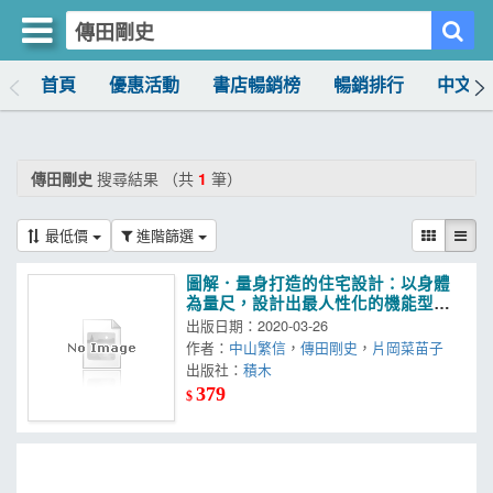
首頁
優惠活動
書店暢銷榜
暢銷排行
中文書
買書網
首頁
傳田剛史
搜尋結果 （共
1
筆）
優惠活動
最低價
進階篩選
書店暢銷榜
圖解．量身打造的住宅設計：以身體
暢銷排行
為量尺，設計出最人性化的機能型住
宅
出版日期：2020-03-26
中文書
作者：
中山繁信
，
傳田剛史
，
片岡菜苗子
出版社：
積木
簡體書
379
$
外文書
雜誌