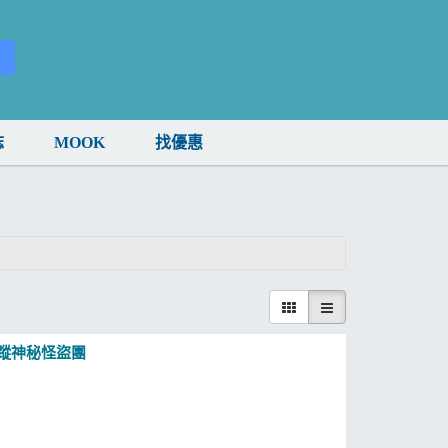
誌
MOOK
找優惠
追蹤神秘怪盜團