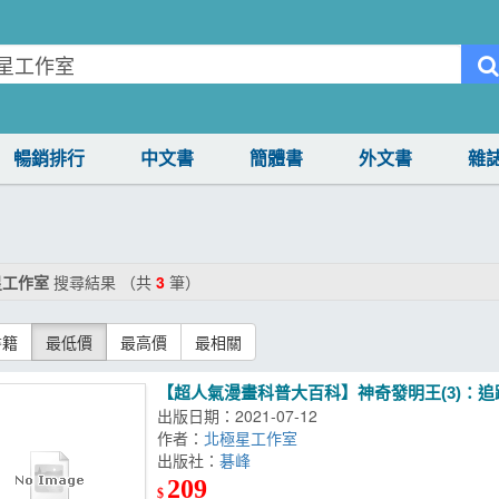
暢銷排行
中文書
簡體書
外文書
雜
星工作室
搜尋結果 （共
3
筆）
書籍
最低價
最高價
最相關
【超人氣漫畫科普大百科】神奇發明王(3)：
出版日期：2021-07-12
作者：
北極星工作室
出版社：
碁峰
209
$