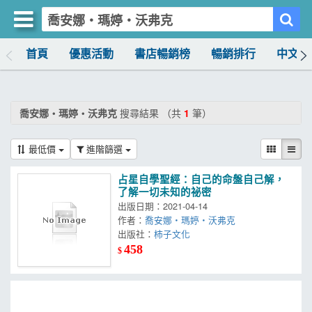
首頁
優惠活動
書店暢銷榜
暢銷排行
中文書
買書網
首頁
喬安娜‧瑪婷‧沃弗克
搜尋結果 （共
1
筆）
優惠活動
最低價
進階篩選
書店暢銷榜
占星自學聖經：自己的命盤自己解，
暢銷排行
了解一切未知的祕密
出版日期：2021-04-14
中文書
作者：
喬安娜‧瑪婷‧沃弗克
出版社：
柿子文化
簡體書
458
$
外文書
雜誌