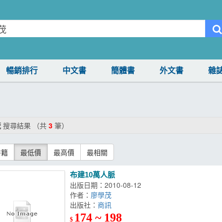
暢銷排行
中文書
簡體書
外文書
雜
茂
搜尋結果 （共
3
筆）
書籍
最低價
最高價
最相關
布建10萬人脈
出版日期：2010-08-12
作者：
廖學茂
出版社：
商訊
174 ~ 198
$