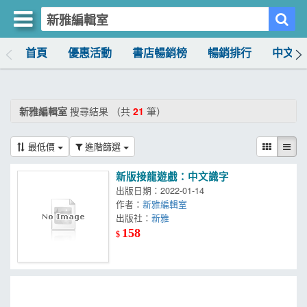
首頁
優惠活動
書店暢銷榜
暢銷排行
中文書
買書網
首頁
新雅編輯室
搜尋結果 （共
21
筆）
優惠活動
最低價
進階篩選
書店暢銷榜
新版接龍遊戲：中文識字
暢銷排行
出版日期：2022-01-14
作者：
新雅編輯室
中文書
出版社：
新雅
158
$
簡體書
外文書
雜誌