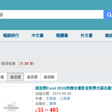
暢銷排行
中文書
簡體書
外文書
雜
舉
搜尋結果 （共
25
筆）
書籍
最低價
最高價
最相關
跟我學Excel 2010(附贈全書影音教學光碟及範
出版日期：2010-06-29
作者：
王筱瑜
，
江高舉
出版社：
碁峰
55 ~ 405
$