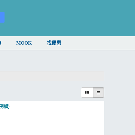
誌
MOOK
找優惠
例檔)