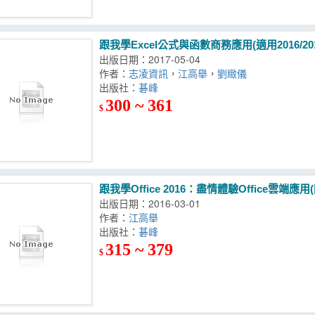
跟我學Excel公式與函數商務應用(適用2016/201
出版日期：2017-05-04
作者：
志凌資訊
，
江高舉
，
劉緻儀
出版社：
碁峰
300 ~ 361
$
跟我學Office 2016：盡情體驗Office雲端應
出版日期：2016-03-01
作者：
江高舉
出版社：
碁峰
315 ~ 379
$