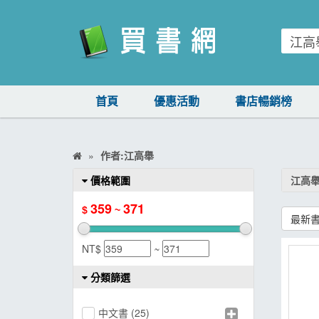
買書網
首頁
優惠活動
書店暢銷榜
首頁
優惠活動
作者:江高舉
書店暢銷榜
價格範圍
江高
暢銷排行
359
371
$
~
最新
中文書
NT$
~
簡體書
分類篩選
外文書
雜誌
中文書
(25)