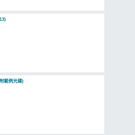
3)
用(附範例光碟)