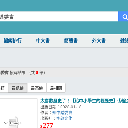
暢銷排行
中文書
簡體書
外文書
雜
編委會
搜尋結果 （共
8
筆）
書籍
最低價
最高價
最相關
太喜歡歷史了！【給中小學生的輕歷史】⑧遼
出版日期：2022-01-12
作者：
知中編委會
出版社：
字畝文化
277
$