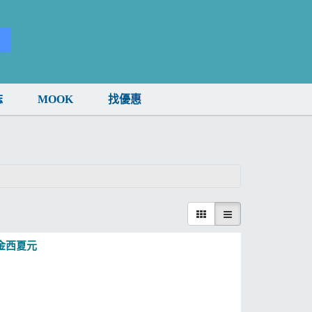
誌
MOOK
找優惠
金西夏元