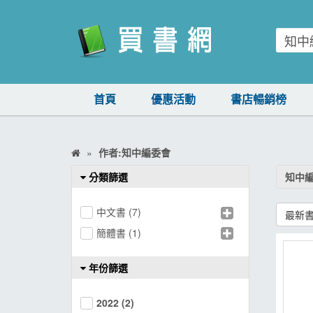
買書網
首頁
優惠活動
書店暢銷榜
首頁
優惠活動
作者:知中編委會
書店暢銷榜
分類篩選
知中
暢銷排行
中文書
(7)
最新
中文書
簡體書
(1)
簡體書
年份篩選
外文書
雜誌
2022
(2)