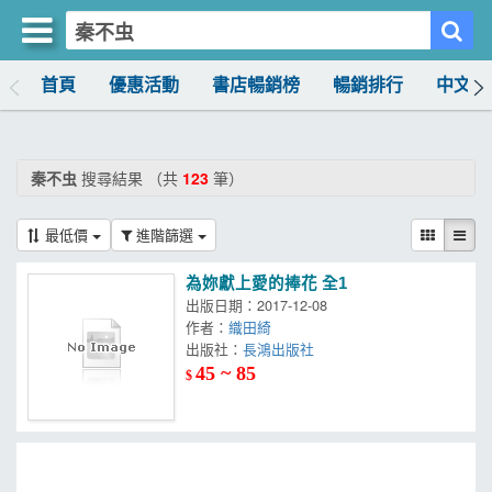
首頁
優惠活動
書店暢銷榜
暢銷排行
中文書
買書網
首頁
秦不虫
搜尋結果 （共
123
筆）
優惠活動
最低價
進階篩選
書店暢銷榜
為妳獻上愛的捧花 全1
暢銷排行
出版日期：2017-12-08
作者：
織田綺
中文書
出版社：
長鴻出版社
45 ~ 85
$
簡體書
外文書
雜誌