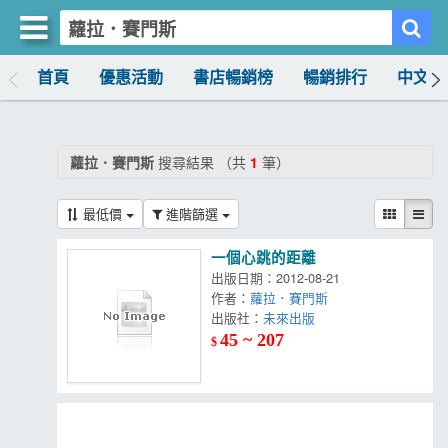
首頁
優惠活動
書店暢銷榜
暢銷排行
中文書
買書網
首頁
蘿拉．賽門斯
搜尋結果 （共
1
筆）
優惠活動
最低價
進階篩選
書店暢銷榜
一個心跳的距離
暢銷排行
出版日期：2012-08-21
作者：
蘿拉．賽門斯
中文書
出版社：
未來出版
45 ~ 207
$
簡體書
外文書
雜誌