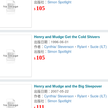
出版社：
Simon Spotlight
105
$
Henry and Mudge Get the Cold Shivers
出版日期：1996-06-01
作者：
Cynthia/ Stevenson
，
Rylant
，
Sucie (ILT)
出版社：
Simon Spotlight
105
$
Henry and Mudge and the Big Sleepover
出版日期：2007-05-22
作者：
Cynthia/ Stevenson
，
Rylant
，
Sucie (ILT)
出版社：
Simon Spotlight
111
$