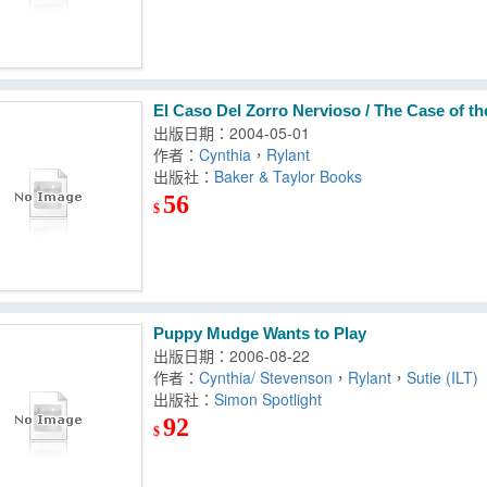
El Caso Del Zorro Nervioso / The Case of th
出版日期：2004-05-01
作者：
Cynthia
，
Rylant
出版社：
Baker & Taylor Books
56
$
Puppy Mudge Wants to Play
出版日期：2006-08-22
作者：
Cynthia/ Stevenson
，
Rylant
，
Sutie (ILT)
出版社：
Simon Spotlight
92
$