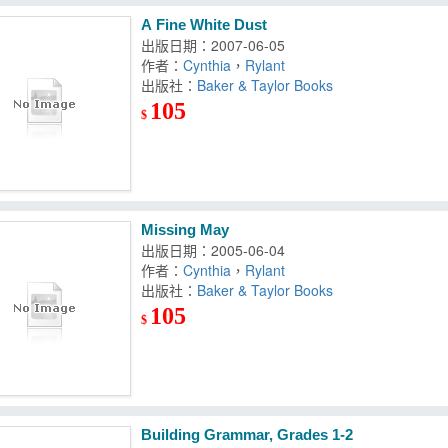
A Fine White Dust
出版日期：2007-06-05
作者：
Cynthia
，
Rylant
出版社：
Baker & Taylor Books
105
$
Missing May
出版日期：2005-06-04
作者：
Cynthia
，
Rylant
出版社：
Baker & Taylor Books
105
$
Building Grammar, Grades 1-2