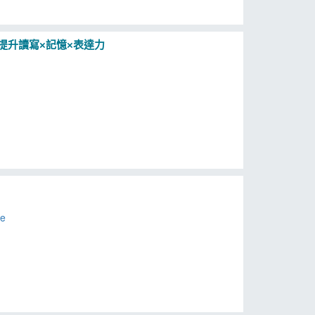
提升讀寫×記憶×表達力
ne