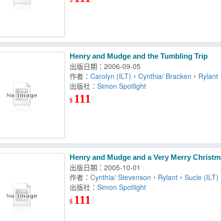
Henry and Mudge and the Tumbling Trip
出版日期：2006-09-05
作者：
Carolyn (ILT)
，
Cynthia/ Bracken
，
Rylant
出版社：
Simon Spotlight
111
$
Henry and Mudge and a Very Merry Christm
出版日期：2005-10-01
作者：
Cynthia/ Stevenson
，
Rylant
，
Sucie (ILT)
出版社：
Simon Spotlight
111
$