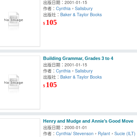
出版日期：2001-01-15
作者：
Cynthia
，
Salisbury
出版社：
Baker & Taylor Books
105
$
Building Grammar, Grades 3 to 4
出版日期：2001-01-15
作者：
Cynthia
，
Salisbury
出版社：
Baker & Taylor Books
105
$
Henry and Mudge and Annie’s Good Move
出版日期：2000-01-01
作者：
Cynthia/ Stevenson
，
Rylant
，
Sucie (ILT)