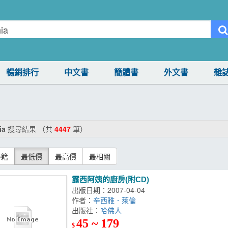
暢銷排行
中文書
簡體書
外文書
雜
ia
搜尋結果 （共
4447
筆）
書籍
最低價
最高價
最相關
露西阿姨的廚房(附CD)
出版日期：2007-04-04
作者：
辛西雅．萊倫
出版社：
哈佛人
45 ~ 179
$