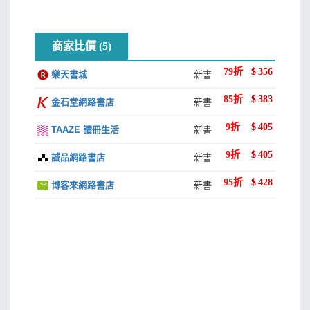
5-1 建立表格
5-2 使用表格範本
商家比價 (5)
5-3 手繪表格
5-4 欄列的增刪
79
折
$
356
樂天書城
新書
5-5 儲存格的合併與分割
85
折
$
383
金石堂網路書店
新書
5-6 將文字轉換成表格
5-7 資料的對齊
9
折
$
405
TAAZE 讀冊生活
新書
5-8 資料的計算
5-9 排序
9
折
$
405
誠品網路書店
新書
5-10 分割表格
95
折
$
428
博客來網路書店
新書
5-11 重複標題列
Chapter 6 各式物件的使用
6-1 文字藝術師
6-2 圖案
6-3 SmartArt圖案
6-4 螢幕擷取畫面
6-5 文字方塊