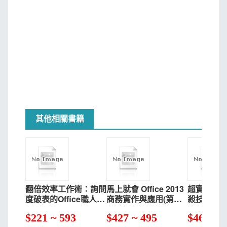
1-4 以「簡報範本」製作簡報
1-5 內容的編輯
1-6 投影片的增刪
1-7 調整投影片位置
1-8 套用佈景主題
1-9 檢視模式
Chapter 2 簡報的製作
2-1 新增空白簡報
2-2 編輯標題投影片
2-3 新增投影片
其他相關書籍
2-4 插入版面配置上的物件
2-5 簡報設計
2-6 背景樣式
2-7 更換投影片的版面配置
2-8 建立深刻有力簡報的秘訣
翻倍效率工作術：詢問
馬上就會 Office 2013
超實用的of
Chapter 3 投影片的編輯
度破表的Office職人技
商務實作與應用(第三
殺技
3-1 字型的設定
500+
版)附光碟
$
221 ~ 593
$
427 ~ 495
$
466 ~ 
3-2 物件的搬移、縮放與刪除