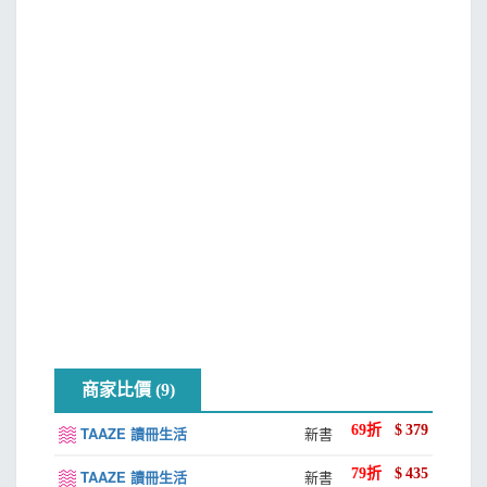
3-1 幾何形狀選取工具
3-2 自由形狀選取工具
3-3 文字選取工具
3-4 基本選取與綜合範例應用
CHAPTER 4智慧選取
4-1 智慧偵測邊緣的磁性套索
4-2 智慧偵測色彩的魔術棒工具
4-3 智慧偵測色彩與邊緣的快速選取工具
4-4 橡皮擦工具
4-5 選取顏色範圍
4-6 智慧選取綜合範例應用
CHAPTER 5路徑選取
商家比價 (9)
5-1 了解向量圖
5-2 筆型工具與路徑面板
69
折
$
379
TAAZE 讀冊生活
新書
5-3 路徑與選取範圍
79
折
$
435
TAAZE 讀冊生活
新書
5-4 路徑選取綜合範例應用