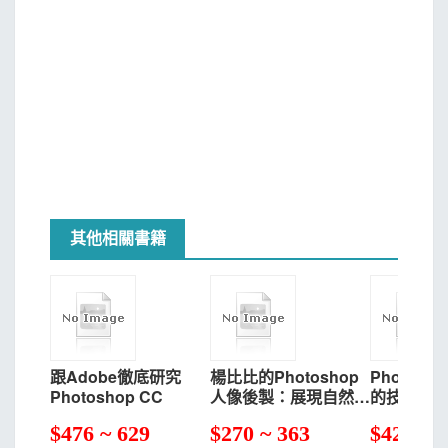
其他相關書籍
跟Adobe徹底研究
楊比比的Photoshop
Photos
Photoshop CC
人像後製：展現自然光
的技術精粹(
下的唯美空氣感（千萬
（熱銷絕
$
476 ~ 629
$
270 ~ 363
$
425 ~ 
網友點擊推薦狂推必