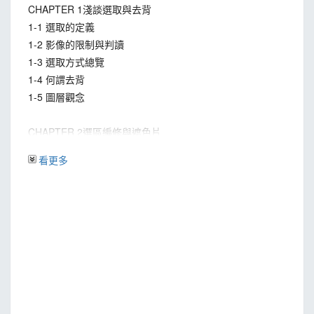
CHAPTER 1淺談選取與去背
1-1 選取的定義
1-2 影像的限制與判讀
1-3 選取方式總覽
1-4 何謂去背
1-5 圖層觀念
CHAPTER 2選區編修與遮色片
2-1 選區的基本操作
看更多
2-2 選區的儲存與載入應用
2-3 選區的布林運算
2-4 變形/編輯選取範圍
2-5 修改選取範圍
2-6 選取並遮住
2-7 遮色片原理與類型
2-8 圖層修邊
CHAPTER 3基本選取