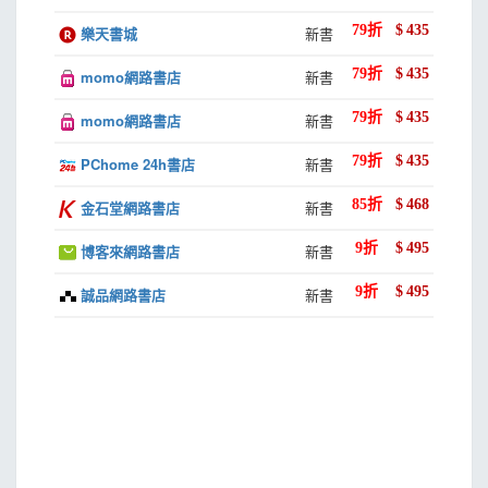
79
折
$
435
樂天書城
新書
CHAPTER 6色版選取
6-1 色版概論
79
折
$
435
momo網路書店
新書
6-2 混合模式
79
折
$
435
momo網路書店
新書
6-3 混合色帶
6-4 色版混合器、套用影像與運算
79
折
$
435
PChome 24h書店
新書
6-5 色版去背與遮色片應用
85
折
$
468
金石堂網路書店
新書
CHAPTER 7好用的輔助功能
9
折
$
495
博客來網路書店
新書
7-1 變形影像
7-2 認識Photoshop中好用的素材─各種素材預設集
9
折
$
495
誠品網路書店
新書
7-3 合成也要搭配色調─學會調整整體影像色彩
7-4 加入濾鏡玩影像─選區與濾鏡搭配使用