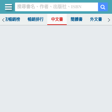
書店暢銷榜
暢銷排行
中文書
簡體書
外文書
買書網
首頁
優惠活動
書店暢銷榜
暢銷排行
中文書
簡體書
外文書
雜誌