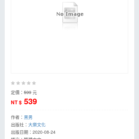
定價：
599
元
539
NT $
作者：
黑男
出版社：
大樂文化
出版日期：
2020-08-24