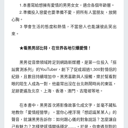
1.本書寫給想擁有愛情的男男女女，適合各個年齡層。
2.準備投入戀愛也要準備不愛，把所有人當朋友，放開
心胸。
3 學會生活的態度和熱情，不當戀人也能讓彼此笑出
來。
★看黑男邱比特，在世界各地引爆愛情！
黑男從音樂領域跨足到網路新媒體，是第一位投入「搭
訕實測系列」的YouTuber，創下了促成超過1,300對情侶的
紀錄，且數目持續增加中。黑男喜歡與人接觸，樂於幫看對
眼的陌生人成為一對，他最常出沒在台北熱鬧時尚的東區，
足跡更遍及北京、上海、香港、澳門、吉隆坡等地。
在本書中，黑男首次將影像故事化成文字，並毫不藏私
地教你「愛情經營學」。當你心裡浮現「想認識某某人」的
聲音，就讓黑男告訴你：如何跟心儀的對象說話？怎麼讓自
己有魅力？怎樣使感情關係穩定……。於是，你會遇到對的