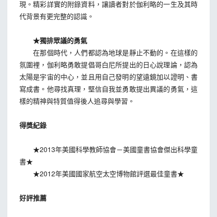
現。精彩詳實的附錄資料，讓讀者對於伽利略的一生及其時
代背景有更完整的認識。
★獨排眾議的勇氣
在那個時代，人們都認為地球是靜止不動的。在這樣的
氛圍裡，伽利略勇敢提倡哥白尼所提出的日心說理論，認為
太陽是宇宙的中心，並且用自己發明的望遠鏡加以證明、書
寫成書。他尋找真理，堅信自我並勇敢提出異議的勇氣，這
樣的精神與特質值得後人追尋與學習。
得獎紀錄
★2013年美國科學教師協會－美國童書協會傑出科學童
書★
★2012年美國國家航空太空博物館評選最佳童書★
好評推薦