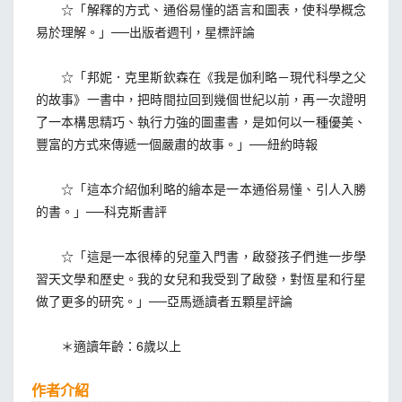
☆「解釋的方式、通俗易懂的語言和圖表，使科學概念
易於理解。」──出版者週刊，星標評論
☆「邦妮．克里斯欽森在《我是伽利略－現代科學之父
的故事》一書中，把時間拉回到幾個世紀以前，再一次證明
了一本構思精巧、執行力強的圖畫書，是如何以一種優美、
豐富的方式來傳遞一個嚴肅的故事。」──紐約時報
☆「這本介紹伽利略的繪本是一本通俗易懂、引人入勝
的書。」──科克斯書評
☆「這是一本很棒的兒童入門書，啟發孩子們進一步學
習天文學和歷史。我的女兒和我受到了啟發，對恆星和行星
做了更多的研究。」──亞馬遜讀者五顆星評論
＊適讀年齡：6歲以上
作者介紹