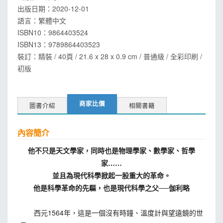
出版日期：
2020-12-01
語言：
繁體中文
ISBN10：9864403524
ISBN13：
9789864403523
裝訂：精裝 / 40頁 / 21.6 x 28 x 0.9 cm / 普通級 / 全彩印刷 /
初版
商家比價
圖書介紹
相關書籍
內容簡介
他不只是天文學家，同時也是物理學家、數學家、哲學
家……
並且為現代科學掀起一股重大的革命。
他是科學革命的先驅，也是現代科學之父──伽利略
西元1564年，這是一個沒有時鐘、溫度計與望遠鏡的世