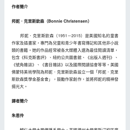
作者簡介
邦妮．克里斯欽森（Bonnie Christensen）
邦妮．克里斯欽森（1951－2015）是美國知名的童書
作家及插畫家，專門為兒童和青少年書寫傳記和其他非小說
類的書籍。她的作品經常被各大媒體入選為最佳閱讀清單，
包含《科克斯書評》、紐約公共圖書館、《出版人週刊》、
《號角雜誌》、《書目雜誌》以及國際閱讀協會等等。美國
佛蒙特美術學院為邦妮．克里斯欽森設立一個「邦妮．克里
斯欽森獎學金基金會」，鼓勵作家創作，並將邦妮的精神發
揚光大。
譯者簡介
朱恩伶
輔仁大學大眾傳播系學士，美國德州大學奧斯汀校區廣