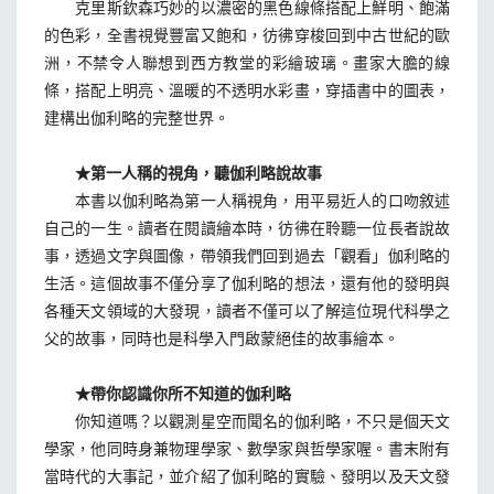
克里斯欽森巧妙的以濃密的黑色線條搭配上鮮明、飽滿
的色彩，全書視覺豐富又飽和，彷彿穿梭回到中古世紀的歐
洲，不禁令人聯想到西方教堂的彩繪玻璃。畫家大膽的線
條，搭配上明亮、溫暖的不透明水彩畫，穿插書中的圖表，
建構出伽利略的完整世界。
★第一人稱的視角，聽伽利略說故事
本書以伽利略為第一人稱視角，用平易近人的口吻敘述
自己的一生。讀者在閱讀繪本時，彷彿在聆聽一位長者說故
事，透過文字與圖像，帶領我們回到過去「觀看」伽利略的
生活。這個故事不僅分享了伽利略的想法，還有他的發明與
各種天文領域的大發現，讀者不僅可以了解這位現代科學之
父的故事，同時也是科學入門啟蒙絕佳的故事繪本。
★帶你認識你所不知道的伽利略
你知道嗎？以觀測星空而聞名的伽利略，不只是個天文
學家，他同時身兼物理學家、數學家與哲學家喔。書末附有
當時代的大事記，並介紹了伽利略的實驗、發明以及天文發