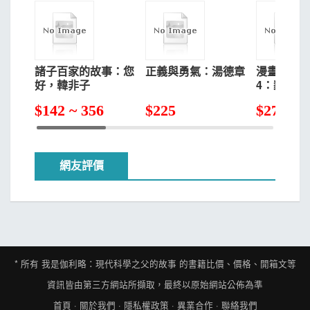
諸子百家的故事：您
正義與勇氣：湯德章
漫畫版世
好，韓非子
4：毅力！
（第一位
$
142 ~ 356
$
225
$
277
得主、物
主）【燙
網友評價
* 所有
我是伽利略：現代科學之父的故事
的書籍比價、價格、開箱文等
資訊皆由第三方網站所擷取，最終以原始網站公佈為準
首頁
·
關於我們
·
隱私權政策
·
異業合作
·
聯絡我們