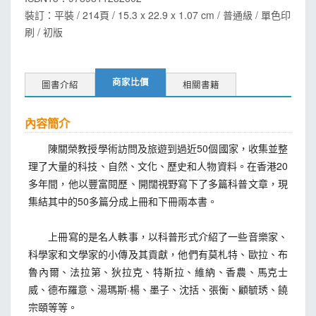
裝訂：平裝 / 214頁 / 15.3 x 22.9 x 1.07 cm / 普通級 / 單色印
刷 / 初版
商家比價
圖書介紹
相關書籍
內容簡介
陳關榮教授學術訪問及旅遊到過近50個國家，收集並整
理了大量的科技、自然、文化、歷史和人物資料。在香港20
多年間，他以豐富閱歷、開闊視野寫下了多篇科普文章，現
集結其中的50多篇分成上冊和下冊兩本書。
上冊寫的是名人軼事，以科普形式介紹了一些音樂家、
科學家和文學家的小傳及其貢獻，他們有莫札特、歐拉、布
魯內爾、法拉第、狄拉克、特斯拉、維納、香農、馬克士
威、德布羅意、湯瑪斯·楊、墨子、沈括、張衡、顧毓琇、饒
宗頤等等。