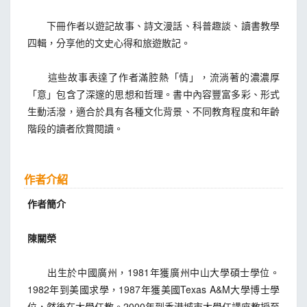
下冊作者以遊記故事、詩文漫話、科普趣談、讀書教學
四輯，分享他的文史心得和旅遊散記。
這些故事表達了作者滿腔熱「情」，流淌著的濃濃厚
「意」包含了深邃的思想和哲理。書中內容豐富多彩、形式
生動活潑，適合於具有各種文化背景、不同教育程度和年齡
階段的讀者欣賞閱讀。
作者介紹
作者簡介
陳關榮
出生於中國廣州，1981年獲廣州中山大學碩士學位。
1982年到美國求學，1987年獲美國Texas A&M大學博士學
位，然後在大學任教。2000年到香港城市大學任講座教授至