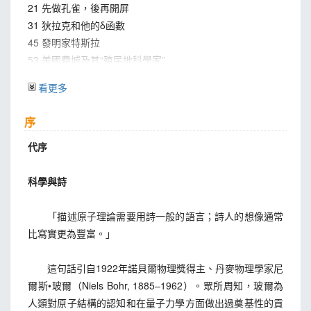
21 先做孔雀，後再開屏
31 狄拉克和他的δ函數
45 發明家特斯拉
53 美國費城及其“殖民地科學家”
61 法國軍人的數學素質
看更多
65 我們必須知道，我們必將知道
75 蔡無能
序
81 卡爾曼和他的故事
95 維納：昔日神童和數學家
代序
107 你遇見過香農嗎？
115 墨子：學者榮耀
科學與詩
123 沈括：中國古代一位通才科學家
129 仲春令月，緬懷張衡
「描述原子理論需要用詩一般的語言；詩人的想像通常
135 麥克斯韋與控制論及系統穩定性
比寫實更為豐富。」
143 德布羅意和他的導航波理論
151 誰言兒女不英雄
這句話引自1922年諾貝爾物理獎得主、丹麥物理學家尼
157 顧毓琇：最後一位曠世通才
爾斯•玻爾（Niels Bohr, 1885–1962）。眾所周知，玻爾為
167 湯瑪斯·楊：被稱為“最後一個什麼都懂的人”
人類對原子結構的認知和在量子力學方面做出過奠基性的貢