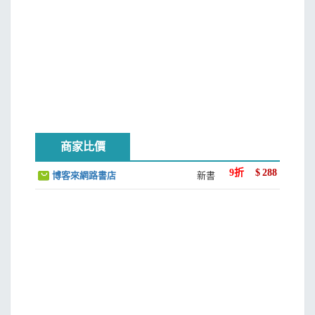
詩文漫話
及暗喻，這些寫詩的基本功夫幾乎全部都是科學研究與發現
313 天下第一長聯
所必不可少的。反過來，科學為詩、特別是現代自由體詩歌
317 文字遊戲
提供了源源不絕的動力與素材。事實上，科學和詩都源於相
327 五代同堂白髮齊
同的人類精神、靈感和創造力，追求並享受同一世界的美好
335 百家姓 不尋常
抽象與優雅本質。
341 孫中山的詩與聯
345 醉臥沙場君莫笑
放下當今的著名人物不說，歷史上就曾經有過許許多多
349 禪言禪語
二位一體的天才。
商家比價
353 中國神話漫語
361 文學史漫話
古羅馬詩人提圖斯•盧克萊修•卡魯斯（Titus Lucretius
9
折
$
288
博客來網路書店
新書
科普趣談
Carus, 99–55 BC）的一首世代流傳、享譽天下的詩篇「大
375 從圓周率 π 談起
自然中的宇宙」（De Rerum Natura）為後人提供了一個光
381 分形――故事之外
輝典範：詩人充滿好奇的內心世界中，蘊含著超越當時人類
401 曆法趣談
知識範疇和邊界的科學認知和哲理。那首長詩後來分成六
407 Chaos ――混沌的故事
冊，其中盧克萊修闡述了原子存在與物質運動的形式，以及
讀書教學
宇宙的時間與空間的兩個側面，有別於當時人們信奉的造物
417 漫談中西教與學
主創世說。他的原子論觀點很可能啟發了愛因斯坦對布朗運
421 Baptist、大學、博士與我
動的非凡定性分析，以及像波爾那樣的科學家對現代原子理