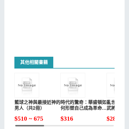
其他相關書籍
籃球之神與最接近神的
時代的驚奇：華盛頓如
亂世豪傑1
男人（共2冊）
何形塑自己成為革命的
武將&名家
象徵、共和國的領袖
解=淺顯易懂
$
510 ~ 675
$
316
$
288
專欄=豐富