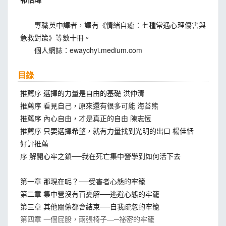
專職英中譯者，譯有《情緒自癒：七種常遇心理傷害與
急救對策》等數十冊。
個人網誌：ewaychyi.medium.com
目錄
​推薦序 選擇的力量是自由的基礎 洪仲清
推薦序 看見自己，原來還有很多可能 海苔熊
推薦序 內心自由，才是真正的自由 陳志恆
推薦序 只要選擇希望，就有力量找到光明的出口 楊佳恬
好評推薦
序 解開心牢之鎖──我在死亡集中營學到如何活下去
第一章 那現在呢？──受害者心態的牢籠
第二章 集中營沒有百憂解──逃避心態的牢籠
第三章 其他關係都會結束──自我疏忽的牢籠
第四章 一個屁股，兩張椅子—─祕密的牢籠