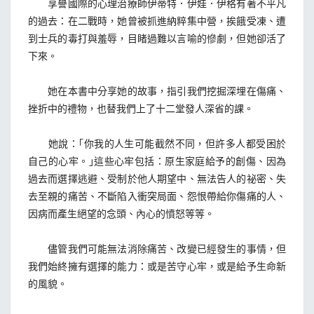
享譽國際的心理治療師伊蒂特．伊娃．伊格有著不平凡
的過去：在二戰時，她曾被抓進納粹集中營，挨餓受凍、遭
到士兵的毒打與羞辱，目睹過難以言喻的慘劇，但她卻活了
下來。
她在本書中分享她的故事，指引我們挖掘深埋在傷痛、
挫折中的禮物，也替我們上了十二堂發人深省的課。
她說：｢你我的人生可能截然不同，但許多人都受困於
自己的心牢。｣這些心牢包括：原生家庭給予的創傷、因為
過去而選擇逃避、受制於他人期望中、無法告人的祕密、失
去至親的痛苦、不斷陷入衝突局面、怨恨帶給你傷痛的人、
因病而產生絕望的念頭、內心的憤怒等等。
儘管我們可能無法消除痛苦、改變已經發生的事情，但
我們始終擁有選擇的能力：或是苦守心牢，或是給予生命新
的風貌。