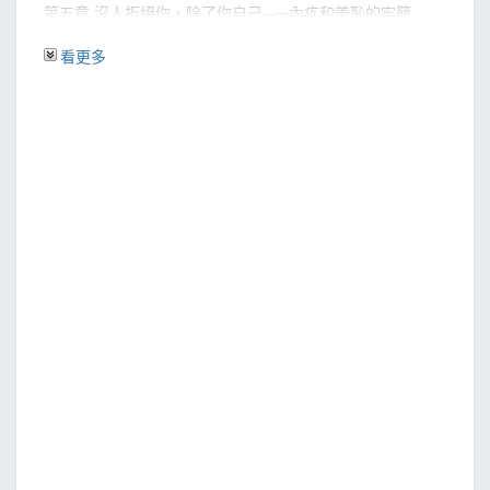
第五章 沒人拒絕你，除了你自己—─內疚和羞恥的牢籠
第六章 沒發生的事—─懸而未解的哀痛之牢
看更多
第七章 沒什麼好證明的—─僵化思維之牢
第八章 你願意和自己結婚嗎？—─怨恨的牢籠
第九章 你是邁步前進或原地踏步？—─令人癱瘓的恐懼之牢
第十章 在你心裡的納粹—─偏見的牢籠
第十一章 活過今天，明天就自由了—─絕望的牢籠
第十二章 沒有憤怒就沒有寬恕—─耿耿於懷的牢籠
結語 禮物
謝詞