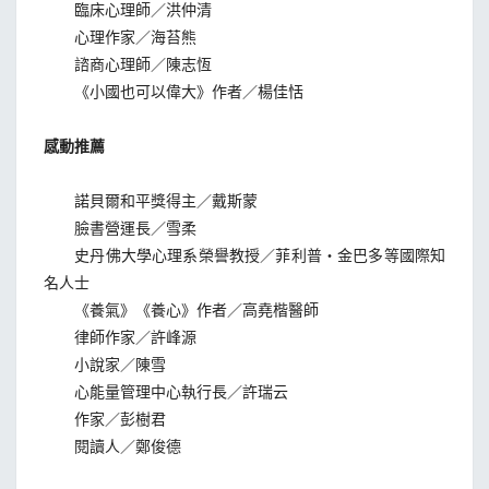
臨床心理師／洪仲清
心理作家／海苔熊
諮商心理師／陳志恆
《小國也可以偉大》作者／楊佳恬
感動推薦
諾貝爾和平獎得主／戴斯蒙
臉書營運長／雪柔
史丹佛大學心理系榮譽教授／菲利普‧金巴多等國際知
名人士
《養氣》《養心》作者／高堯楷醫師
律師作家／許峰源
小說家／陳雪
心能量管理中心執行長／許瑞云
作家／彭樹君
閱讀人／鄭俊德