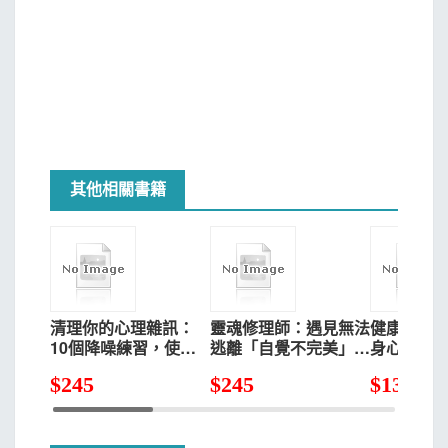
其他相關書籍
清理你的心理雜訊：
靈魂修理師：遇見無法
健康與痊
10個降噪練習，使你
逃離「自覺不完美」情
身心靈的
不再自卑、自責、自憐
緒而壞掉的人
$
245
$
245
$
135