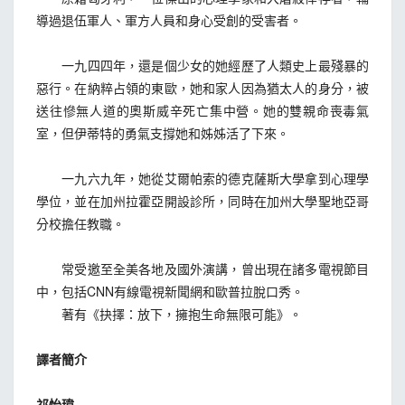
導過退伍軍人、軍方人員和身心受創的受害者。
一九四四年，還是個少女的她經歷了人類史上最殘暴的
惡行。在納粹占領的東歐，她和家人因為猶太人的身分，被
送往慘無人道的奧斯威辛死亡集中營。她的雙親命喪毒氣
室，但伊蒂特的勇氣支撐她和姊姊活了下來。
一九六九年，她從艾爾帕索的德克薩斯大學拿到心理學
學位，並在加州拉霍亞開設診所，同時在加州大學聖地亞哥
分校擔任教職。
常受邀至全美各地及國外演講，曾出現在諸多電視節目
中，包括CNN有線電視新聞網和歐普拉脫口秀。
著有《抉擇：放下，擁抱生命無限可能》。
譯者簡介
祁怡瑋